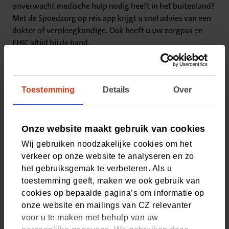
onverwacht medische hulp nodig heeft in het buitenland?
Met de Spoedzorg op reis app krijgt u snel advies van een
dokter of verpleegkundige. Ook heeft u uw zorgpas en
EHIC altijd bij de hand.
Download de gratis app
Toestemming
Details
Over
Onze website maakt gebruik van cookies
Wij gebruiken noodzakelijke cookies om het
verkeer op onze website te analyseren en zo
het gebruiksgemak te verbeteren. Als u
toestemming geeft, maken we ook gebruik van
cookies op bepaalde pagina’s om informatie op
onze website en mailings van CZ relevanter
voor u te maken met behulp van uw