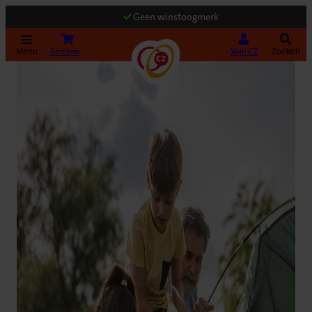
Geen winstoogmerk
(Opent in nieuw tabblad)
Bereken uw premie
Mijn CZ
Menu
Zoeken