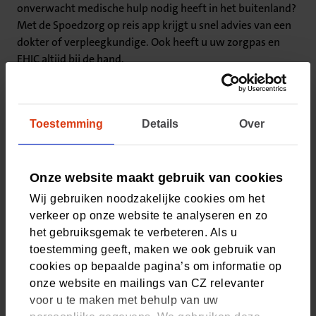
onverwacht medische hulp nodig heeft in het buitenland?
Met de Spoedzorg op reis app krijgt u snel advies van een
dokter of verpleegkundige. Ook heeft u uw zorgpas en
EHIC altijd bij de hand.
Download de gratis app
Toestemming
Details
Over
Onze website maakt gebruik van cookies
Wij gebruiken noodzakelijke cookies om het
verkeer op onze website te analyseren en zo
het gebruiksgemak te verbeteren. Als u
toestemming geeft, maken we ook gebruik van
cookies op bepaalde pagina’s om informatie op
onze website en mailings van CZ relevanter
voor u te maken met behulp van uw