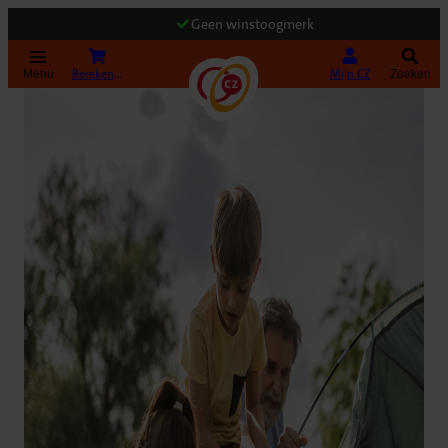
Geen winstoogmerk
(Opent in nieuw tabblad)
Bereken uw premie
Mijn CZ
Menu
Zoeken