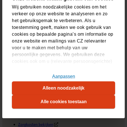
Selecteer uw collectiviteit en bekijk de pakketten.
Wij gebruiken noodzakelijke cookies om het
verkeer op onze website te analyseren en zo
het gebruiksgemak te verbeteren. Als u
toestemming geeft, maken we ook gebruik van
Coca-Cola Europacific Partners
cookies op bepaalde pagina’s om informatie op
Coca-Cola Europacific Partners (inactieven)
onze website en mailings van CZ relevanter
Coca-Cola HBC Finance B.V.
voor u te maken met behulp van uw
CC Beverages Holdings II B.V.
persoonlijke gegevens. We gebruiken deze
Coca-Cola HBC Sourcing BV
cookies ook om u (relevante persoonsgerichte)
advertenties te tonen op platformen van derden.
U kunt akkoord gaan met het plaatsen van alle
Aanpassen
cookies, alleen noodzakelijke cookies, of uw
Alleen noodzakelijk
cookie-instellingen zelf aanpassen. Meer
informatie over hoe wij cookies gebruiken, vindt
Zelf regelen
Alle cookies toestaan
u in ons
cookiestatement
. Wilt u weten welke
cookies we plaatsen, kijk dan in ons
overzicht
.
Vergoeding zoeken
Zorgkosten bekijken
(Opent in nieuw tabblad)