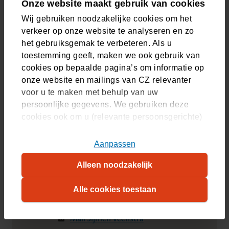
23 februari 2026
Onze website maakt gebruik van cookies
Sneller hulp in Peelregio bij vragen over mentale
Wij gebruiken noodzakelijke cookies om het
gezondheid
verkeer op onze website te analyseren en zo
10 februari 2026
het gebruiksgemak te verbeteren. Als u
Mensen met mentale problemen sneller en beter
toestemming geeft, maken we ook gebruik van
geholpen door nieuwe samenwerking in
cookies op bepaalde pagina’s om informatie op
Haaglanden
onze website en mailings van CZ relevanter
5 februari 2026
voor u te maken met behulp van uw
Neokidney moet vrijheid teruggeven aan
persoonlijke gegevens. We gebruiken deze
dialysepatiënten
cookies ook om u (relevante persoonsgerichte)
15 januari 2026
advertenties te tonen op platformen van derden.
U kunt akkoord gaan met het plaatsen van alle
Aanpassen
cookies, alleen noodzakelijke cookies, of uw
Alleen noodzakelijk
cookie-instellingen zelf aanpassen. Meer
Onze woordvoerders
informatie over hoe wij cookies gebruiken, vindt
Alle cookies toestaan
u in ons
cookiestatement
. Wilt u weten welke
Sijmen Veenstra
cookies we plaatsen, kijk dan in ons
overzicht
.
06 30 90 61 19
Mail Sijmen Veenstra