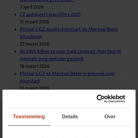
7 april 2026
CZ publiceert jaarcijfers 2025
31 maart 2026
Phitaal GGZ maakt doorstart als Mentaal Beter
Vitaalpunt
27 maart 2026
Bij VWS kijken ze naar Zuid-Limburg: hier begint
mentale zorg met een gesprek
18 maart 2026
Phitaal GGZ en Mentaal Beter in gesprek over
doorstart
13 maart 2026
Phitaal GGZ vraagt faillissement aan
9 maart 2026
Regio Eindhoven - De Kempen investeert in
Toestemming
Details
Over
zelfstandigheid voor ouderen
5 maart 2026
Phitaal Ggz vraagt uitstel van betaling