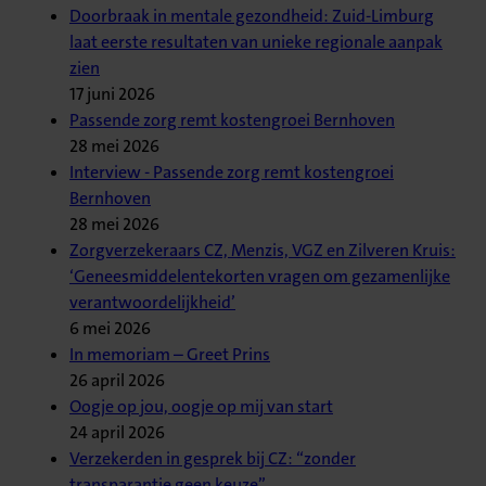
Doorbraak in mentale gezondheid: Zuid-Limburg
laat eerste resultaten van unieke regionale aanpak
zien
17 juni 2026
Passende zorg remt kostengroei Bernhoven
28 mei 2026
Interview - Passende zorg remt kostengroei
Bernhoven
28 mei 2026
Zorgverzekeraars CZ, Menzis, VGZ en Zilveren Kruis:
‘Geneesmiddelentekorten vragen om gezamenlijke
verantwoordelijkheid’
6 mei 2026
In memoriam – Greet Prins
26 april 2026
Oogje op jou, oogje op mij van start
24 april 2026
Verzekerden in gesprek bij CZ: “zonder
transparantie geen keuze”