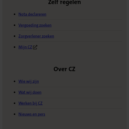
Zelf regelen
Nota declareren
Vergoeding zoeken
Zorgverlener zoeken
Mijn CZ
(Opent in nieuw tabblad)
Over CZ
Wie wij zijn
Wat wij doen
Werken bij CZ
Nieuws en pers