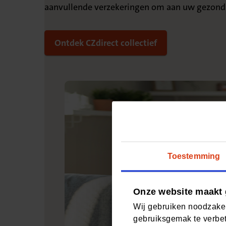
aanvullende verzekeringen om aan uw gezondhe
Ontdek CZdirect collectief
Toestemming
Onze website maakt 
Wij gebruiken noodzakel
gebruiksgemak te verbet