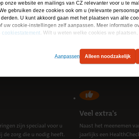
op onze website en mailings van CZ relevanter voor u te m
We gebruiken deze cookies ook om u (relevante persoonsger
 derden. U kunt akkoord gaan met het plaatsen van alle coo
f uw cookie-instellingen zelf aanpassen. Meer informatie o
s
cookiestatement
. Wilt u weten welke cookies we plaatsen, 
 pakketten
(opent in nieuw tabblad)
 Zilveren Kruis? Bekijk dan onze
pakketvergelijker
(pdf)
Aanpassen
Alleen noodzakelijk
f zetten. Wilt u daarnaast nog meer informatie over de in
Veel extra's
ingen zijn speciaal voor u
Naast het meenemen van
 de zorg die u nodig heeft.
jaarlijks een HealthCheck