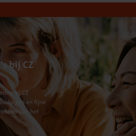
's bij CZ
ering bij CZ
goedingen en fijne
rofiteer van het