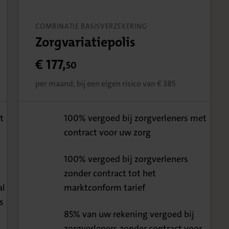
COMBINATIE BASISVERZEKERING
Zorgvariatiepolis
€ 177,
50
per maand, bij een eigen risico van € 385
t
100% vergoed bij zorgverleners met
contract voor uw zorg
100%
100% vergoed bij zorgverleners
zonder contract tot het
100%
al
marktconform tarief
s
85% van uw rekening vergoed bij
zorgverleners zonder contract voor