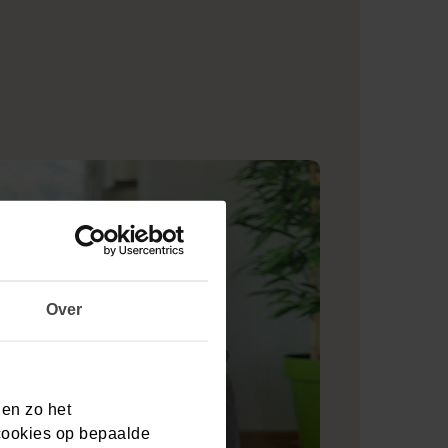
?
Over
 en zo het
cookies op bepaalde