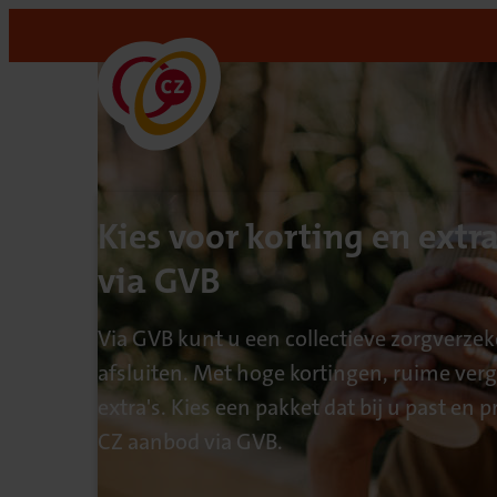
Kies voor korting en extra
via GVB
Via GVB kunt u een collectieve zorgverzek
afsluiten. Met hoge kortingen, ruime ver
extra's. Kies een pakket dat bij u past en p
CZ aanbod via GVB.