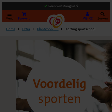
Geen winstoogmerk
(Opent in nieuw tabblad)
Bereken uw premie
Mijn CZ
Menu
Zoeken
Home
Extra
Klantvoordeel
Korting sportschool