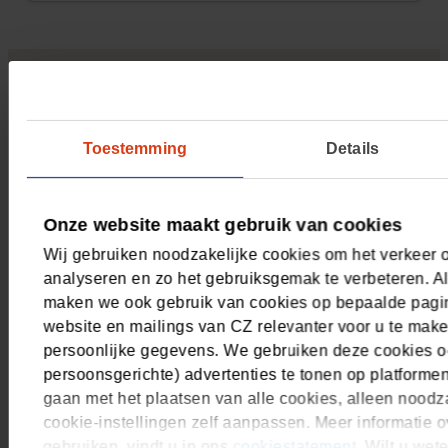
Zelf regelen
Toestemming
Details
Vergoeding zoeken
Zorgkosten bekijken
(Opent in nieuw tabblad)
Onze website maakt gebruik van cookies
Nota declareren
(Opent in nieuw tabblad)
Wij gebruiken noodzakelijke cookies om het verkeer 
Zorgverlener zoeken
analyseren en zo het gebruiksgemak te verbeteren. Al
(Opent in nieuw tabblad)
maken we ook gebruik van cookies op bepaalde pagin
website en mailings van CZ relevanter voor u te mak
Over CZ
persoonlijke gegevens. We gebruiken deze cookies o
persoonsgerichte) advertenties te tonen op platforme
Over ons
gaan met het plaatsen van alle cookies, alleen noodza
cookie-instellingen zelf aanpassen. Meer informatie o
Werken bij CZ
gebruiken, vindt u in ons
cookiestatement
. Wilt u we