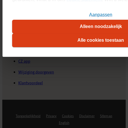
Nieuwsberichten
plaatsen, kijk dan in ons
overzicht
.
Aanpassen
Pers
Alleen noodzakelijk
Service & Contact
Alle cookies toestaan
Contact opnemen
CZ app
Wijziging doorgeven
Klantvoordeel
Toegankelijkheid
Privacy
Cookies
Disclaimer
Sitemap
English