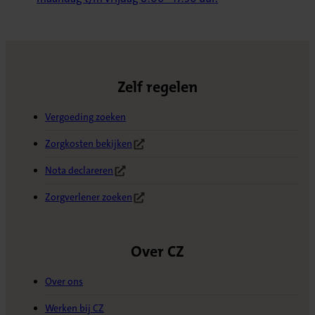
Zelf regelen
Vergoeding zoeken
Zorgkosten bekijken
(Opent in nieuw tabblad)
Nota declareren
(Opent in nieuw tabblad)
Zorgverlener zoeken
(Opent in nieuw tabblad)
Over CZ
Over ons
Werken bij CZ