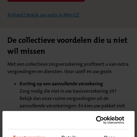
Al klant? Bekijk uw polis in Mijn CZ
De collectieve voordelen die u niet
wil missen
Met een collectieve zorgverzekering profiteert u van extra
vergoedingen en diensten. Voor uzelf én uw gezin.
Korting op een aanvullende verzekering
Zorg nodig die niet in uw basisverzekering zit?
Bekijk dan onze ruime vergoedingen uit de
aanvullende verzekeringen. En kies uw pakket mét
korting.
5 ongebruikte fysiobehandelingen meenemen
Nog fysiobehandelingen over? Neem tot wel 5
ongebruikte fysiobehandelingen mee naar het