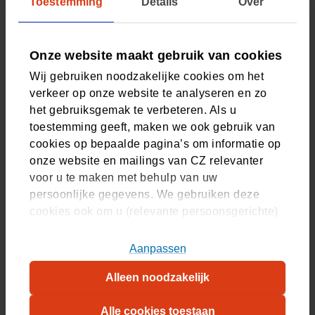
Toestemming
Details
Over
volgende jaar.
Jaarlijks een HealthCheck
Hoe staat het ervoor met uw gezondheid? Ontdek
Onze website maakt gebruik van cookies
het met de HealthCheck. En krijgt direct praktische
Wij gebruiken noodzakelijke cookies om het
tips om zelf aan de slag te gaan met uw leefstijl.
verkeer op onze website te analyseren en zo
Méér dan 20 extra's om fit en gezond te blijven
het gebruiksgemak te verbeteren. Als u
Zoals verschillende online trainingen met een
toestemming geeft, maken we ook gebruik van
persoonlijke coach. Bijvoorbeeld een training
cookies op bepaalde pagina’s om informatie op
mindfulness.
onze website en mailings van CZ relevanter
voor u te maken met behulp van uw
Ontdek de extra's
persoonlijke gegevens. We gebruiken deze
cookies ook om u (relevante persoonsgerichte)
advertenties te tonen op platformen van derden.
U kunt akkoord gaan met het plaatsen van alle
Aanpassen
cookies, alleen noodzakelijke cookies, of uw
Ruimste vergoedingen
Alleen noodzakelijk
cookie-instellingen zelf aanpassen. Meer
Vergoedingen uit de aanvullende verzekeringen zijn
informatie over hoe wij cookies gebruiken, vindt
speciaal voor u afgestemd met uw werkgever.
Alle cookies toestaan
u in ons
cookiestatement
. Wilt u weten welke