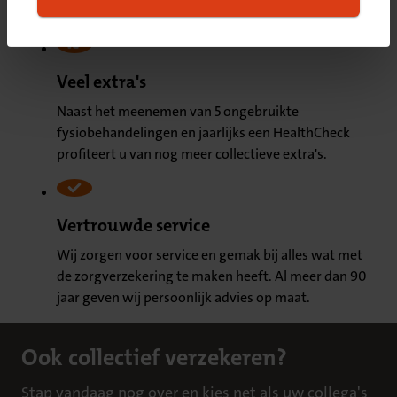
Passend bij de zorg die u nodig heeft.
cookies we plaatsen, kijk dan in ons
overzicht
.
Veel extra's
Naast het meenemen van 5 ongebruikte
fysiobehandelingen en jaarlijks een HealthCheck
profiteert u van nog meer collectieve extra's.
Vertrouwde service
Wij zorgen voor service en gemak bij alles wat met
de zorgverzekering te maken heeft. Al meer dan 90
jaar geven wij persoonlijk advies op maat.
Ook collectief verzekeren?
Stap vandaag nog over en kies net als uw collega's