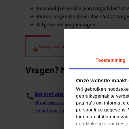
Persoonlijke service (van zorgadvies tot
Ruime zorgkeuze (meer dan 45.000 zorgv
Uitgebreide vergoedingen
Sorry er is iets misgegaan, probeer het l
Toestemming
Vragen? Neem contact me
Onze website maakt 
Wij gebruiken noodzakel
Bel met onze klantenservice
gebruiksgemak te verbet
Houd uw relatienummer bij de hand (staat
pagina’s om informatie 
en bel ons op 088 555 77 77. Van maandag t
persoonlijke gegevens. 
tonen op platformen van
noodzakelijke cookies, o