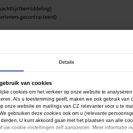
 wachtlijstbemiddeling)
erleners gecontracteerd)
ater opnieuw.
Details
t ons op
gebruik van cookies
ijke cookies om het verkeer op onze website te analyseren
eren. Als u toestemming geeft, maken we ook gebruik van 
 in Mijn CZ én de CZ app)
op onze website en mailings van CZ relevanter voor u te m
/m vrijdag 8:00 - 17:30 uur.
We gebruiken deze cookies ook om u (relevante persoonsger
 derden. U kunt akkoord gaan met het plaatsen van alle coo
f uw cookie-instellingen zelf aanpassen. Meer informatie o