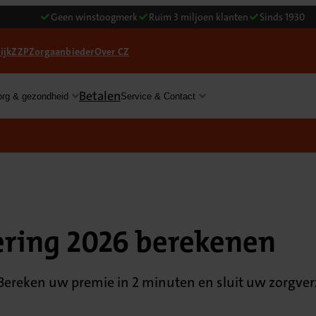
Geen winstoogmerk
Ruim 3 miljoen klanten
Sinds 1930
ijk
ZZP
Zorgaanbieder
Over CZ
Betalen
org & gezondheid
Service & Contact
ering 2026 berekenen
Bereken uw premie in 2 minuten en sluit uw zorgverzek