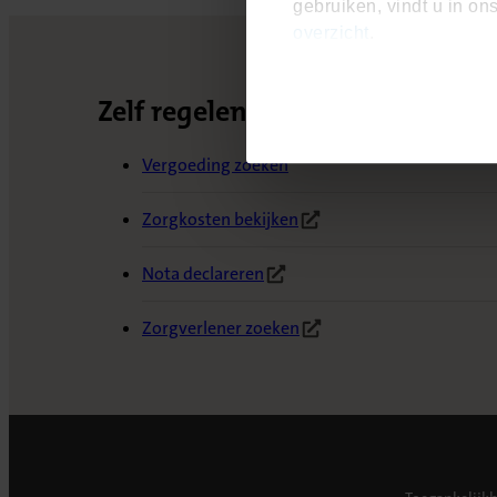
gebruiken, vindt u in on
overzicht
.
Zelf regelen
Vergoeding zoeken
Zorgkosten bekijken
(Opent in nieuw tabblad)
Nota declareren
(Opent in nieuw tabblad)
Zorgverlener zoeken
(Opent in nieuw tabblad)