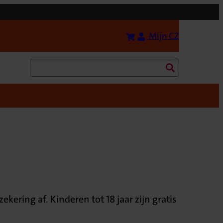
Bereken uw premie
(Opent in 
Mijn CZ
Zoeken
ering af. Kinderen tot 18 jaar zijn gratis