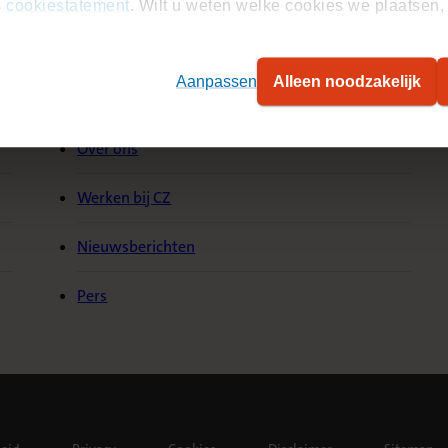
s
cookiestatement
. Wilt u weten welke cookies we plaatsen, 
Aanpassen
Alleen noodzakelijk
Over CZ
S
Over ons
Werken bij CZ
Nieuwsberichten
Pers