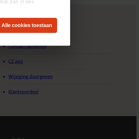
kijk dan in ons
Alle cookies toestaan
ervice & Contact
Contact opnemen
CZ app
Wijziging doorgeven
Klantvoordeel