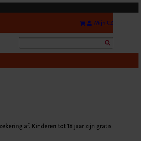
Bereken uw premie
(Opent in 
Mijn CZ
Zoeken
ering af. Kinderen tot 18 jaar zijn gratis