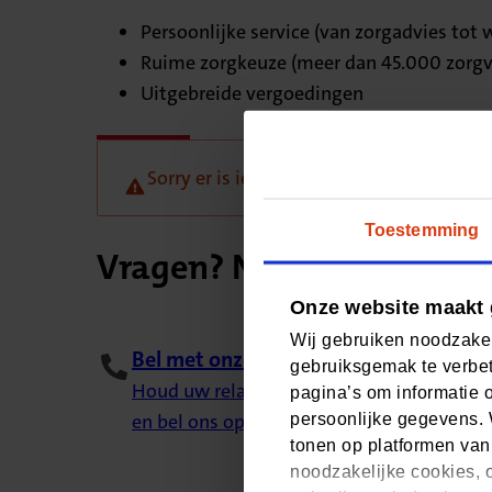
Persoonlijke service (van zorgadvies tot
Ruime zorgkeuze (meer dan 45.000 zorgv
Uitgebreide vergoedingen
Sorry er is iets misgegaan, probeer het l
Toestemming
Vragen? Neem contact me
Onze website maakt 
Wij gebruiken noodzakel
Bel met onze klantenservice
gebruiksgemak te verbet
Houd uw relatienummer bij de hand (staat
pagina’s om informatie 
en bel ons op 088 555 77 77. Van maandag t
persoonlijke gegevens. 
tonen op platformen van
noodzakelijke cookies, o