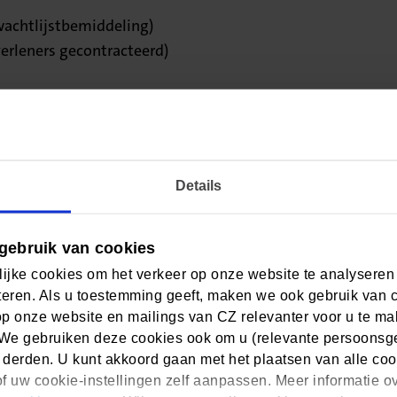
 wachtlijstbemiddeling)
erleners gecontracteerd)
ater opnieuw.
Details
t ons op
gebruik van cookies
ijke cookies om het verkeer op onze website te analyseren
eren. Als u toestemming geeft, maken we ook gebruik van 
 in Mijn CZ én de CZ app)
op onze website en mailings van CZ relevanter voor u te m
/m vrijdag 8:00 - 17:30 uur.
We gebruiken deze cookies ook om u (relevante persoonsger
 derden. U kunt akkoord gaan met het plaatsen van alle coo
f uw cookie-instellingen zelf aanpassen. Meer informatie o