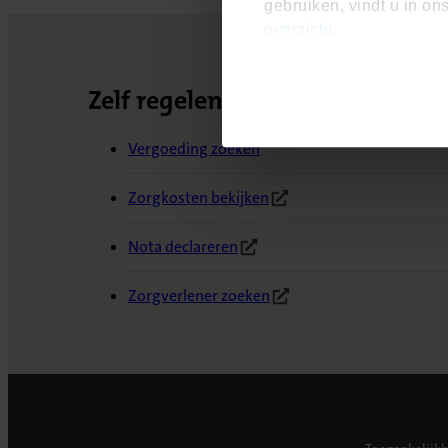
gebruiken, vindt u in on
overzicht
.
Zelf regelen
Vergoeding zoeken
Zorgkosten bekijken
(Opent in nieuw tabblad)
Nota declareren
(Opent in nieuw tabblad)
Zorgverlener zoeken
(Opent in nieuw tabblad)