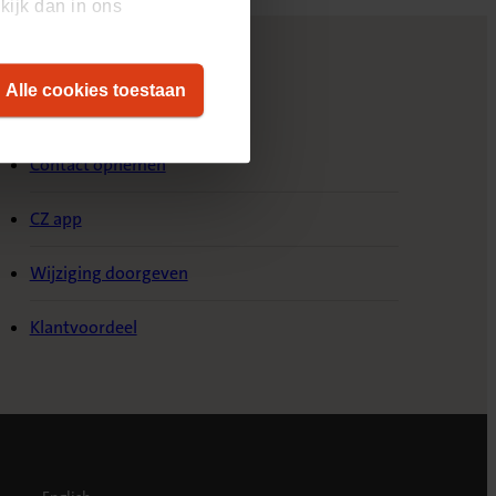
kijk dan in ons
Alle cookies toestaan
ervice & Contact
Contact opnemen
CZ app
Wijziging doorgeven
Klantvoordeel