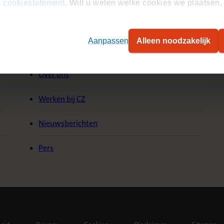
s
cookiestatement
. Wilt u weten welke cookies we plaatsen, 
Aanpassen
Alleen noodzakelijk
Over CZ
S
Over ons
Werken bij CZ
Nieuwsberichten
Pers