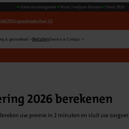
Geen winstoogmerk
Ruim 3 miljoen klanten
Sinds 1930
ijk
ZZP
Zorgaanbieder
Over CZ
Betalen
org & gezondheid
Service & Contact
ering 2026 berekenen
Bereken uw premie in 2 minuten en sluit uw zorgverzek