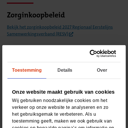
Zorginkoopbeleid
Bekijk het zorginkoopbeleid 2027 Regionaal Eerstelijns
(opent in nieuw tabblad)
Samenwerkingsverband (RESV)
Contact
Neem contact op met Relatiebeheer Zorgverleners
Toestemming
Details
Over
Bel (046) 459 58 93
Bij telefonisch contact betaalt u alleen de gebruikelijke
belkosten. We zijn bereikbaar van maandag t/m
Onze website maakt gebruik van cookies
zaterdag tussen 8.30 en 14.00 uur.
Wij gebruiken noodzakelijke cookies om het
verkeer op onze website te analyseren en zo
Stuur uw vraag
het gebruiksgemak te verbeteren. Als u
toestemming geeft, maken we ook gebruik van
cookies op bepaalde pagina’s om informatie op