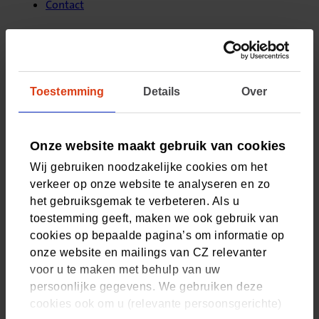
Contact
Of ga naar:
Controles
Toestemming
Details
Over
Wijzigingen in uw praktijkgegevens doorgeven
Onze website maakt gebruik van cookies
Wij gebruiken noodzakelijke cookies om het
verkeer op onze website te analyseren en zo
Contact
het gebruiksgemak te verbeteren. Als u
toestemming geeft, maken we ook gebruik van
Bel ons
cookies op bepaalde pagina’s om informatie op
onze website en mailings van CZ relevanter
Uw gegevens in Zorgvinder
voor u te maken met behulp van uw
Stuur uw vraag
persoonlijke gegevens. We gebruiken deze
(Opent in nieuw tabblad)
cookies ook om u (relevante persoonsgerichte)