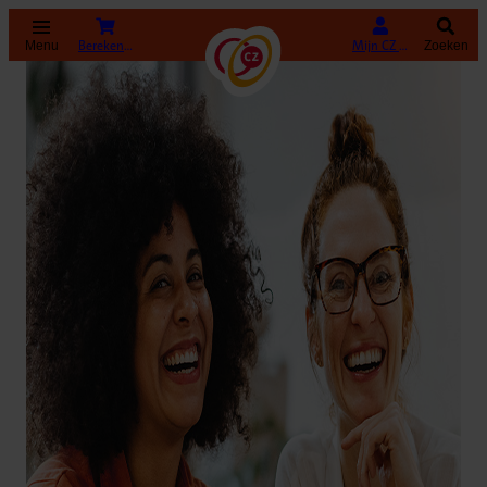
(Opent in nieuw tabblad)
Bereken uw premie
Mijn CZ Zakelijk
Menu
Zoeken