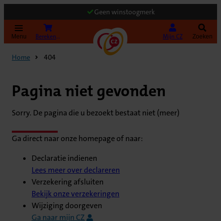
Geen winstoogmerk
(Opent in nieuw tabblad)
Bereken uw premie
Mijn CZ
Menu
Zoeken
Home
404
Pagina niet gevonden
Sorry. De pagina die u bezoekt bestaat niet (meer)
Ga direct naar onze homepage of naar:
Declaratie indienen
Lees meer over declareren
Verzekering afsluiten
Bekijk onze verzekeringen
Wijziging doorgeven
Ga naar mijn CZ