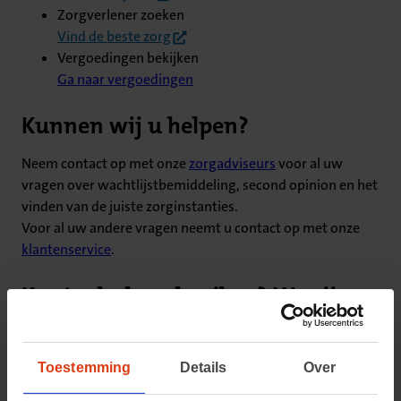
Zorgverlener zoeken
(opent in nieuw tabblad)
Vind de beste zorg
Vergoedingen bekijken
Ga naar vergoedingen
Kunnen wij u helpen?
Neem contact op met onze
zorgadviseurs
voor al uw
vragen over wachtlijstbemiddeling, second opinion en het
vinden van de juiste zorginstanties.
Voor al uw andere vragen neemt u contact op met onze
klantenservice
.
Kunt u hulp gebruiken? We zijn er
voor u
Toestemming
Details
Over
Chat of bel via de CZ app