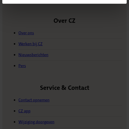
(Opent in nieuw tabblad)
Over CZ
Over ons
Werken bij CZ
Nieuwsberichten
Pers
Service & Contact
Contact opnemen
CZ app
Wijziging doorgeven