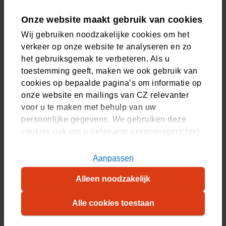
Met de CZ app krijgt u altijd persoonlijk advies van een
medewerker. We reageren op maandag t/m vrijdag
Onze website maakt gebruik van cookies
8:00 - 17:30 uur.
Wij gebruiken noodzakelijke cookies om het
verkeer op onze website te analyseren en zo
Vind uw antwoord via Service & Contact
het gebruiksgemak te verbeteren. Als u
Stel uw vraag of kies een onderwerp. Zo vindt u snel
toestemming geeft, maken we ook gebruik van
het antwoord dat u zoekt.
cookies op bepaalde pagina’s om informatie op
onze website en mailings van CZ relevanter
voor u te maken met behulp van uw
persoonlijke gegevens. We gebruiken deze
cookies ook om u (relevante persoonsgerichte)
Zelf regelen
advertenties te tonen op platformen van derden.
U kunt akkoord gaan met het plaatsen van alle
Aanpassen
Vergoeding zoeken
cookies, alleen noodzakelijke cookies, of uw
Alleen noodzakelijk
cookie-instellingen zelf aanpassen. Meer
Zorgkosten bekijken
(Opent in nieuw tabblad)
informatie over hoe wij cookies gebruiken, vindt
Alle cookies toestaan
Nota declareren
u in ons
cookiestatement
. Wilt u weten welke
(Opent in nieuw tabblad)
cookies we plaatsen, kijk dan in ons
overzicht
.
Zorgverlener zoeken