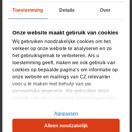
positieve veranderingen in zowel behandel- als
bedrijfsprocessen. Met als doel bij te dragen aan een
Toestemming
Details
Over
toekomstbestendige zorg. Blijkt een nieuwe (digitale)
techniek of zorgvorm goed te werken? Dan kan deze
vervolgens ook ergens anders worden ingezet.
Onze website maakt gebruik van cookies
Ontdek hoe we samenwerken in een duurzame coalitie
Wij gebruiken noodzakelijke cookies om het
verkeer op onze website te analyseren en zo
Deze aanpak levert écht iets op
het gebruiksgemak te verbeteren. Als u
toestemming geeft, maken we ook gebruik van
Met het Zuyderland Ziekenhuis hebben we in korte tijd al
cookies op bepaalde pagina’s om informatie op
mooie resultaten behaald. Maag-, darm- en leverpatiënten
onze website en mailings van CZ relevanter
kunnen met de MijnIBDcoach digitaal in contact blijven
voor u te maken met behulp van uw
met hun arts. Het gebruik van de online coach heeft het
persoonlijke gegevens. We gebruiken deze
aantal ziekenhuisopnames gehalveerd.
cookies ook om u (relevante persoonsgerichte)
Bekijk meer innovaties waar we aan werken
advertenties te tonen op platformen van derden.
U kunt akkoord gaan met het plaatsen van alle
Aanpassen
Gezamenlijk sturen op maximale
cookies, alleen noodzakelijke cookies, of uw
impact
Alleen noodzakelijk
cookie-instellingen zelf aanpassen. Meer