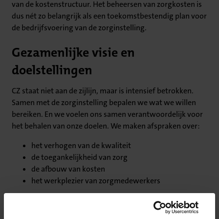
van de kostenstructuur. Het beheersen van zorgkosten is
dus nét zo belangrijk als een toekomstbestendig plan voor
de bedrijfsvoering van de zorginstelling.
Gezamenlijke visie en
doelstellingen
CZ staat niet aan de zijlijn, maar is intensief betrokken.
Samen met de zorginstelling bepalen we wat we willen
bereiken. En we voelen ons samen verantwoordelijk voor
het behalen van onze doelen. We maken afspraken over:
het verhogen van de kwaliteit
de toegankelijkheid van zorg
de afbouw van kosten
het werkplezier van zorgmedewerkers
We werken samen en delen kennis. Zo realiseren we