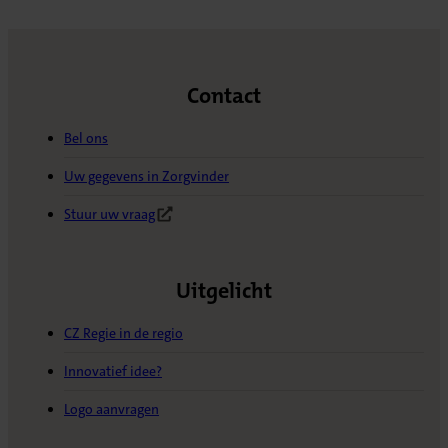
Contact
Bel ons
Uw gegevens in Zorgvinder
Stuur uw vraag
(Opent in nieuw tabblad)
Uitgelicht
CZ Regie in de regio
Innovatief idee?
Logo aanvragen