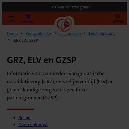
Geen winstoogmerk
Bereken uw premie
Menu
Zoeken
Home
Zorgaanbieder
Zorgsoorten
Eerstelijnszorg
GRZ ELV GZSP
GRZ, ELV en GZSP
Informatie voor aanbieders van geriatrische
revalidatiezorg (GRZ), eerstelijnsverblijf (ELV) en
geneeskundige zorg voor specifieke
patiëntgroepen (GZSP).
Beleid
Overeenkomst