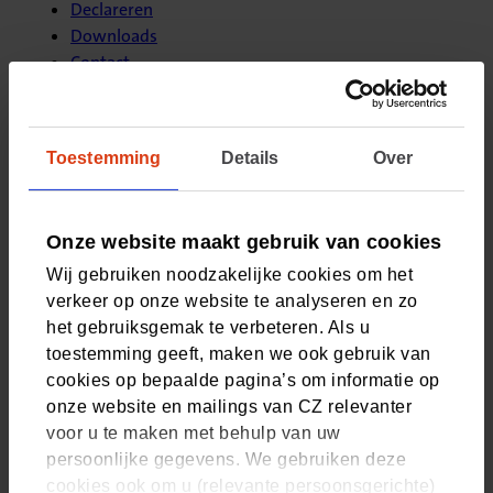
Declareren
Downloads
Contact
Of ga naar:
Toestemming
Details
Over
Controles
Onze website maakt gebruik van cookies
Wij gebruiken noodzakelijke cookies om het
verkeer op onze website te analyseren en zo
het gebruiksgemak te verbeteren. Als u
Contact
toestemming geeft, maken we ook gebruik van
cookies op bepaalde pagina’s om informatie op
Bel ons
onze website en mailings van CZ relevanter
Uw gegevens in Zorgvinder
voor u te maken met behulp van uw
persoonlijke gegevens. We gebruiken deze
Stuur uw vraag
(Opent in nieuw tabblad)
cookies ook om u (relevante persoonsgerichte)