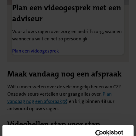
Plan een videogesprek met een
adviseur
Voor al uw vragen over zorg en bedrijfszorg, waar en
wanneer u wilt en net zo persoonlijk.
Plan een videogesprek
Maak vandaag nog een afspraak
Wilt u meer weten over de vele mogelijkheden van CZ?
Onze adviseurs vertellen u er graag alles over.
Plan
(opent in nieuw tabblad)
vandaag nog een afspraak
en krijg binnen 48 uur
antwoord op uw vragen.
Videobellen stap voor stap