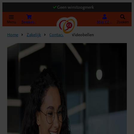
Geen winstoogmerk
(Opent in nieuw tabblad)
Bereken uw premie
Mijn CZ Zakelijk
Menu
Zoeken
Home
Zakelijk
Contact
Videobellen