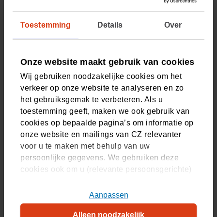
Het maken van een afspraak en het videobellen is heel
eenvoudig.
Toestemming
Details
Over
Open de reserveringskalender
Kies een datum en tijd
Onze website maakt gebruik van cookies
U ontvangt een e-mail
Wij gebruiken noodzakelijke cookies om het
verkeer op onze website te analyseren en zo
Met een beveiligde link en een persoonlijke
het gebruiksgemak te verbeteren. Als u
code
toestemming geeft, maken we ook gebruik van
cookies op bepaalde pagina’s om informatie op
Klik op de beveiligde link op
onze website en mailings van CZ relevanter
het afgesproken tijdstip
voor u te maken met behulp van uw
persoonlijke gegevens. We gebruiken deze
Voer uw persoonlijke code in en het
cookies ook om u (relevante persoonsgerichte)
videogesprek start vanzelf
advertenties te tonen op platformen van derden.
U kunt akkoord gaan met het plaatsen van alle
Aanpassen
Veelgestelde vragen over
cookies, alleen noodzakelijke cookies, of uw
Alleen noodzakelijk
cookie-instellingen zelf aanpassen. Meer