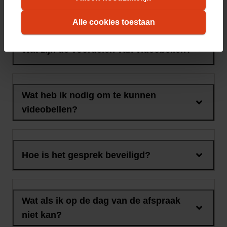
videobellen
informatie over hoe wij cookies gebruiken, vindt
Alle cookies toestaan
u in ons
cookiestatement
. Wilt u weten welke
cookies we plaatsen, kijk dan in ons
overzicht
.
Wat zijn de voordelen van videobellen?
Wat heb ik nodig om te kunnen
videobellen?
Hoe is het gesprek beveiligd?
Wat als ik op de dag van de afspraak
niet kan?