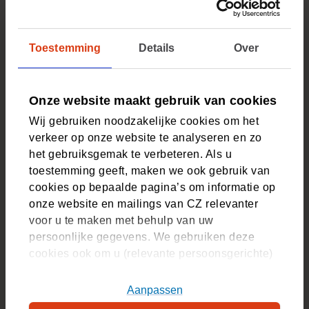
Ontdek de zorgcoaches
Toestemming
Details
Over
Onze website maakt gebruik van cookies
Gezondheidsthema’s: webinars en
Wij gebruiken noodzakelijke cookies om het
(Opent in nieuw tabblad)
tips
verkeer op onze website te analyseren en zo
Uw medewerkers ondersteunen bij thema’s als
het gebruiksgemak te verbeteren. Als u
mentale gezondheid of mantelzorg? Ontdek onze
toestemming geeft, maken we ook gebruik van
webinars, en ga aan de slag met praktische tips.
cookies op bepaalde pagina’s om informatie op
onze website en mailings van CZ relevanter
Ontdek de gezondheidsthema’s
voor u te maken met behulp van uw
persoonlijke gegevens. We gebruiken deze
cookies ook om u (relevante persoonsgerichte)
advertenties te tonen op platformen van derden.
U kunt akkoord gaan met het plaatsen van alle
Aanpassen
Wachtlijstbemiddeling: sneller de
cookies, alleen noodzakelijke cookies, of uw