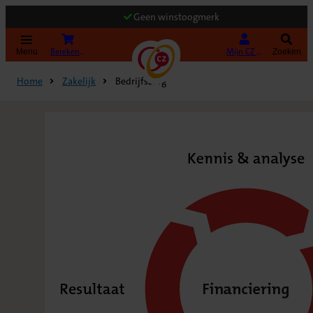
Geen winstoogmerk
(Opent in nieuw tabblad)
Bereken uw premie
Mijn CZ Zakelijk
Menu
Zoeken
Home
Zakelijk
Bedrijfszorg