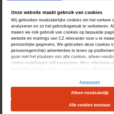
Onze website maakt gebruik van cookies
Wij gebruiken noodzakelijke cookies om het verkeer 
analyseren en zo het gebruiksgemak te verbeteren. Al
Gezondheid
maken we ook gebruik van cookies op bepaalde pagin
website en mailings van CZ relevanter voor u te mak
Gezondheidsthema's
persoonlijke gegevens. We gebruiken deze cookies o
persoonsgerichte) advertenties te tonen op platforme
Zorg inzetten
gaan met het plaatsen van alle cookies, alleen noodza
Zorg financieren
cookie-instellingen zelf aanpassen. Meer informatie o
gebruiken, vindt u in ons
cookiestatement
. Wilt u we
plaatsen, kijk dan in ons
overzicht
.
Verzekeringen
Aanpassen
Collectief contract
Alleen noodzakelijk
Interventieverzekering
Alle cookies toestaan
Expat Health Service