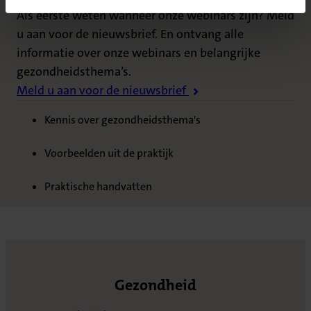
Als eerste weten wanneer onze webinars zijn? Meld
u aan voor de nieuwsbrief. En ontvang alle
informatie over onze webinars en belangrijke
gezondheidsthema’s.
Meld u aan voor de nieuwsbrief
Kennis over gezondheidsthema's
Voorbeelden uit de praktijk
Praktische handvatten
Gezondheid