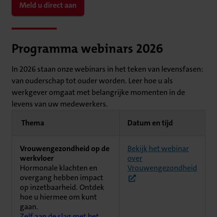
Meld u direct aan
Programma webinars 2026
In 2026 staan onze webinars in het teken van levensfasen:
van ouderschap tot ouder worden. Leer hoe u als
werkgever omgaat met belangrijke momenten in de
levens van uw medewerkers.
Thema
Datum en tijd
Vrouwengezondheid op de
Bekijk het webinar
werkvloer
over
(open
Hormonale klachten en
Vrouwengezondheid
overgang hebben impact
op inzetbaarheid. Ontdek
hoe u hiermee om kunt
gaan.
Zelf aan de slag met het