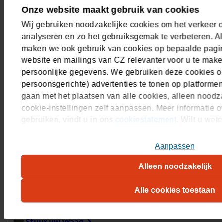
Onze website maakt gebruik van cookies
Vragen of advies? Neem contact
Wij gebruiken noodzakelijke cookies om het verkeer 
analyseren en zo het gebruiksgemak te verbeteren. Al
op met een adviseur zorg en
maken we ook gebruik van cookies op bepaalde pagin
bedrijfszorg
website en mailings van CZ relevanter voor u te mak
persoonlijke gegevens. We gebruiken deze cookies o
De adviseurs zorg en bedrijfszorg helpen u graag met al
persoonsgerichte) advertenties te tonen op platforme
uw vragen over bedrijfszorg en de collectieve
gaan met het plaatsen van alle cookies, alleen noodza
zorgverzekering. U kunt ze bereiken via de CZ
cookie-instellingen zelf aanpassen. Meer informatie o
Bedrijvendesk.
gebruiken, vindt u in ons
cookiestatement
. Wilt u we
plaatsen, kijk dan in ons
overzicht
.
Plan een persoonlijk adviesgesprek
Aanpassen
Alleen noodzakelijk
Bel 088 555 71 00
Maandag tot en met vrijdag van 8:30 - 17:30 uur. U
Alle cookies toestaan
betaalt alleen de gebruikelijke belkosten.
Stuur uw vraag