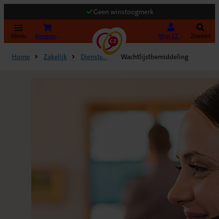
Geen winstoogmerk
(Opent in nieuw tabblad)
Bereken uw premie
Mijn CZ Zakelijk
Menu
Zoeken
Home
Zakelijk
Diensten
Wachtlijstbemiddeling