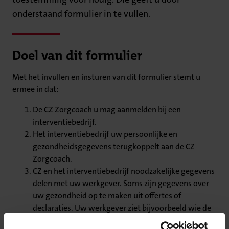
onderstaand formulier in te vullen.
Doel van dit formulier
Met het invullen en insturen van dit formulier stemt u
ermee in dat:
De CZ Zorgcoach u mag aanmelden bij een
interventiebedrijf.
Het interventiebedrijf uw persoonlijke en
gezondheidsgegevens terugkoppelt aan de CZ
Zorgcoach.
CZ en het interventiebedrijf noodzakelijke gegevens
delen met uw werkgever. Soms zijn gegevens over
uw gezondheid op te maken uit offertes of
declaraties. Uw werkgever ziet bijvoorbeeld wie de
interventieverlener is, maar krijgt geen gegevens