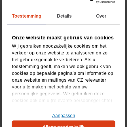
over de inhoud van de klacht.
We uw gezondheids- en persoonsgegevens mogen
verwerken voor de doeleinden, zoals hieronder
Toestemming
Details
Over
genoemd bij de toelichting.
Onze website maakt gebruik van cookies
Toelichting
Wij gebruiken noodzakelijke cookies om het
Lees voordat u het formulier invult de toelichting door
verkeer op onze website te analyseren en zo
het gebruiksgemak te verbeteren. Als u
Wie betaalt de kosten van een
toestemming geeft, maken we ook gebruik van
cookies op bepaalde pagina’s om informatie op
interventie?
onze website en mailings van CZ relevanter
voor u te maken met behulp van uw
CZ vergoedt de kosten die onder de dekking van de
persoonlijke gegevens. We gebruiken deze
zorgverzekering vallen. Als de kosten niet onder uw
cookies ook om u (relevante persoonsgerichte)
zorgverzekering vallen, bepaalt de werkgever welke
advertenties te tonen op platformen van derden.
kosten worden vergoed en welke kosten eventueel voor
U kunt akkoord gaan met het plaatsen van alle
Aanpassen
uw rekening komen. Uw werkgever kan u hier verder over
cookies, alleen noodzakelijke cookies, of uw
informeren. Wij adviseren u, om dit met uw werkgever te