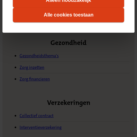
Alleen noodzakelijk
cookie-instellingen zelf aanpassen. Meer
bespreken voordat u met de interventie start.
informatie over hoe wij cookies gebruiken, vindt
Alle cookies toestaan
u in ons
cookiestatement
. Wilt u weten welke
cookies we plaatsen, kijk dan in ons
overzicht
.
Gezondheid
Gezondheidsthema's
Zorg inzetten
Zorg financieren
Verzekeringen
Collectief contract
Interventieverzekering