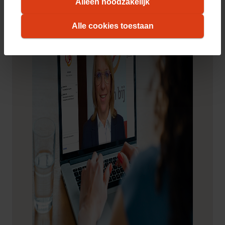
Alleen noodzakelijk
cookie-instellingen zelf aanpassen. Meer
informatie over hoe wij cookies gebruiken, vindt
Alle cookies toestaan
u in ons
cookiestatement
. Wilt u weten welke
cookies we plaatsen, kijk dan in ons
overzicht
.