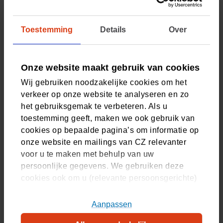
"Zoals ik eerder ook al zei: de interventie-experts. Ik raad
HR-professionals zeker aan om daar gebruik van te maken.
Toestemming
Details
Over
Het werkt heel eenvoudig. Vul online een
aanvraagformulier in, waarna er binnen een dag contact
wordt opgenomen met de medewerker. Ook krijg je
Onze website maakt gebruik van cookies
vervolgens als werkgever een snelle terugkoppeling van
de status. En hopelijk uiteindelijk een kortere wachttijd
Wij gebruiken noodzakelijke cookies om het
voor de medewerker."
verkeer op onze website te analyseren en zo
het gebruiksgemak te verbeteren. Als u
Benieuwd naar uw opties?
toestemming geeft, maken we ook gebruik van
cookies op bepaalde pagina’s om informatie op
Onze adviseurs vertellen u graag alles over de
onze website en mailings van CZ relevanter
mogelijkheden van een collectieve zorgverzekering. Plan
voor u te maken met behulp van uw
uw afspraak en krijg binnen 48 uur antwoord op uw
persoonlijke gegevens. We gebruiken deze
vragen.
cookies ook om u (relevante persoonsgerichte)
advertenties te tonen op platformen van derden.
U kunt akkoord gaan met het plaatsen van alle
Kom in contact
Aanpassen
cookies, alleen noodzakelijke cookies, of uw