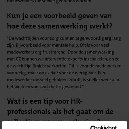
medewerkers die sneller geholpen worden."
Kun je een voorbeeld geven van
hoe deze samenwerking werkt?
"De wachttijden voor zorg kunnen tegenwoordig erg lang
zijn. Bijvoorbeeld voor mentale hulp. Dit is voor veel
medewerkers erg frustrerend. Door de samenwerking
met CZ kunnen we interventie-experts inschakelen, en zo
de wachttijd flink te verkorten. Dit is voor de medewerker
voordelig, maar ook zeker voor de werkgever. Een
medewerker die snel geholpen wordt, is sneller weer aan
het werk en voelt zich beter gesteund."
Wat is een tip voor HR-
professionals als het gaat om de
collectieve zorgverzekering?