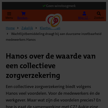
Geen winstoogmerk
(Opent in nieuw tabblad)
Bereken uw premie
Mijn CZ Zakelijk
Menu
Zoeken
Home
Zakelijk
Klantverhalen
Wachtlijstbemiddeling draagt bij aan duurzame inzetbaarheid
medewerkers Hanos
Hanos over de waarde van
een collectieve
zorgverzekering
Een collectieve zorgverzekering biedt volgens
Hanos veel voordelen. Voor de medewerkers én de
werkgever. Maar wat zijn die voordelen precies? En
hoe is gaat de samenwerking met CZ? Aukje ging