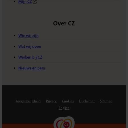
Mijn CZ
(Opent in nieuw tabblad)
Over CZ
Wie wij zijn
Wat wij doen
Werken bij CZ
Nieuws en pers
Toegankelijkheid
Privacy
Cookies
Disclaimer
Sitemap
English