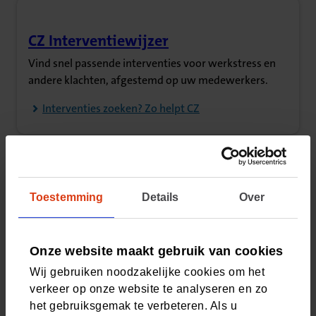
CZ Interventiewijzer
(Opent in nieuw tabblad)
Vind snel passende interventies voor werkstress en
andere klachten, afgestemd op uw medewerkers.
Interventies zoeken? Zo helpt CZ
Generatiedenken: feit of
Toestemming
Details
Over
(Opent in nieuw tabblad)
vooroordeel?
Ontdek wat onderzoek zegt over generatieverschillen
Onze website maakt gebruik van cookies
en wat er écht speelt op de werkvloer.
Wij gebruiken noodzakelijke cookies om het
Lees het interview
verkeer op onze website te analyseren en zo
het gebruiksgemak te verbeteren. Als u