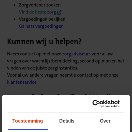
Zorgverlener zoeken
(opent in nieuw tabblad)
Vind de beste zorg
Vergoedingen bekijken
Ga naar vergoedingen
Kunnen wij u helpen?
Neem contact op met onze
zorgadviseurs
voor al uw
vragen over wachtlijstbemiddeling, second opinion en het
vinden van de juiste zorginstanties.
Voor al uw andere vragen neemt u contact op met onze
klantenservice
.
Kunt u hulp gebruiken? We zijn er
voor u
Toestemming
Details
Over
Chat of bel via de CZ app