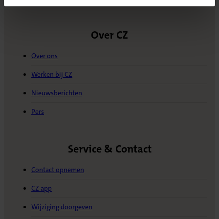
(Opent in nieuw tabblad)
Over CZ
Over ons
Werken bij CZ
Nieuwsberichten
Pers
Service & Contact
Contact opnemen
CZ app
Wijziging doorgeven