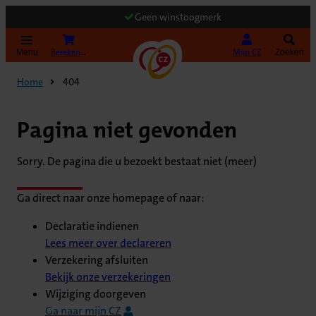
Geen winstoogmerk
(Opent in nieuw tabblad)
Bereken uw premie
Mijn CZ
Menu
Zoeken
Home
404
Pagina niet gevonden
Sorry. De pagina die u bezoekt bestaat niet (meer)
Ga direct naar onze homepage of naar:
Declaratie indienen
Lees meer over declareren
Verzekering afsluiten
Bekijk onze verzekeringen
Wijziging doorgeven
Ga naar mijn CZ