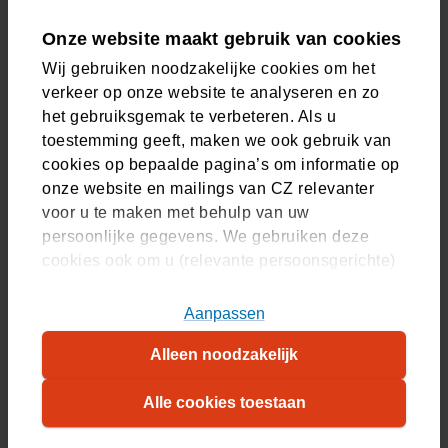
Met de CZ app krijgt u altijd persoonlijk advies van een
medewerker. We reageren op maandag t/m vrijdag
Onze website maakt gebruik van cookies
8:00 - 17:30 uur.
Wij gebruiken noodzakelijke cookies om het
verkeer op onze website te analyseren en zo
Vind uw antwoord via Service & Contact
het gebruiksgemak te verbeteren. Als u
Stel uw vraag of kies een onderwerp. Zo vindt u snel
toestemming geeft, maken we ook gebruik van
het antwoord dat u zoekt.
cookies op bepaalde pagina’s om informatie op
onze website en mailings van CZ relevanter
voor u te maken met behulp van uw
persoonlijke gegevens. We gebruiken deze
cookies ook om u (relevante persoonsgerichte)
Zelf regelen
advertenties te tonen op platformen van derden.
U kunt akkoord gaan met het plaatsen van alle
Aanpassen
Vergoeding zoeken
cookies, alleen noodzakelijke cookies, of uw
Alleen noodzakelijk
cookie-instellingen zelf aanpassen. Meer
Zorgkosten bekijken
(Opent in nieuw tabblad)
informatie over hoe wij cookies gebruiken, vindt
Alle cookies toestaan
Nota declareren
u in ons
cookiestatement
. Wilt u weten welke
(Opent in nieuw tabblad)
cookies we plaatsen, kijk dan in ons
overzicht
.
Zorgverlener zoeken