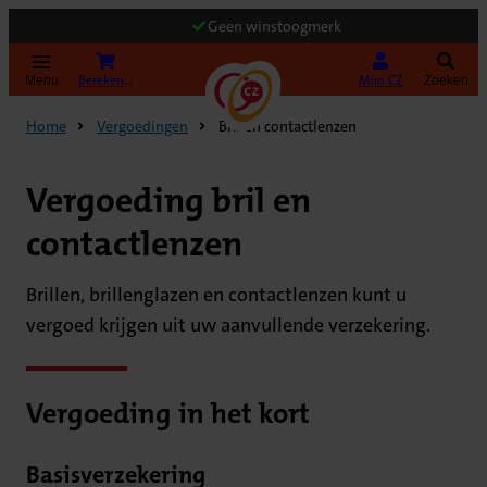
Geen winstoogmerk
(Opent in nieuw tabblad)
Bereken uw premie
Mijn CZ
Menu
Zoeken
Home
Vergoedingen
Bril en contactlenzen
Vergoeding bril en
contactlenzen
Brillen, brillenglazen en contactlenzen kunt u
vergoed krijgen uit uw aanvullende verzekering.
Vergoeding in het kort
Basisverzekering