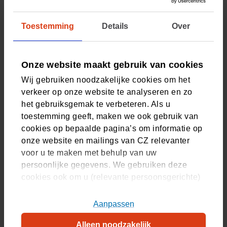
Korting op brillen en lenzen
Toestemming
Details
Over
U kiest zelf uw opticien. Wilt u korting? Bij sommige
opticiens kunt u een bril of lenzen kopen met korting.
Onze website maakt gebruik van cookies
Zoals bij Eye Wish, Pearle of Specsavers.
Wij gebruiken noodzakelijke cookies om het
Ontdek uw korting
verkeer op onze website te analyseren en zo
het gebruiksgemak te verbeteren. Als u
toestemming geeft, maken we ook gebruik van
cookies op bepaalde pagina’s om informatie op
onze website en mailings van CZ relevanter
voor u te maken met behulp van uw
persoonlijke gegevens. We gebruiken deze
cookies ook om u (relevante persoonsgerichte)
advertenties te tonen op platformen van derden.
U kunt akkoord gaan met het plaatsen van alle
Aanpassen
cookies, alleen noodzakelijke cookies, of uw
Alleen noodzakelijk
cookie-instellingen zelf aanpassen. Meer