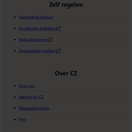
Zelf regelen
Vergoeding zoeken
Zorgkosten bekijken
(Opent in nieuw tabblad)
Nota declareren
(Opent in nieuw tabblad)
Zorgverlener zoeken
(Opent in nieuw tabblad)
Over CZ
Over ons
Werken bij CZ
Nieuwsberichten
Pers