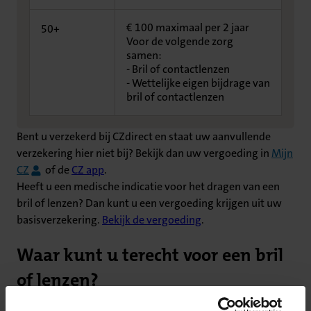
€ 100 maximaal per 2 jaar
50+
Voor de volgende zorg
samen:
- Bril of contactlenzen
- Wettelijke eigen bijdrage van
bril of contactlenzen
Bent u verzekerd bij CZdirect en staat uw aanvullende
verzekering hier niet bij? Bekijk dan uw vergoeding in
Mijn
CZ
of de
CZ app
.
Heeft u een medische indicatie voor het dragen van een
bril of lenzen? Dan kunt u een vergoeding krijgen uit uw
basisverzekering.
Bekijk de vergoeding
.
Waar kunt u terecht voor een bril
of lenzen?