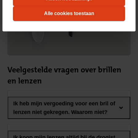
informatie over hoe wij cookies gebruiken, vindt
Alle cookies toestaan
u in ons
cookiestatement
. Wilt u weten welke
cookies we plaatsen, kijk dan in ons
overzicht
.
Veelgestelde vragen over brillen
en lenzen
Ik heb mijn vergoeding voor een bril of
lenzen niet gekregen. Waarom niet?
Ik koop mijn lenzen altijd bij de drogist