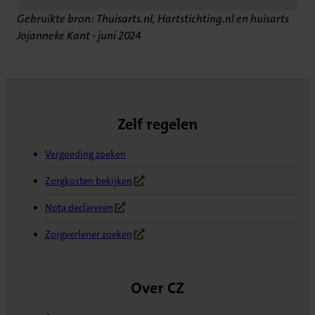
Gebruikte bron: Thuisarts.nl, Hartstichting.nl en huisarts
Jojanneke Kant - juni 2024
Zelf regelen
Vergoeding zoeken
Zorgkosten bekijken
(Opent in nieuw tabblad)
Nota declareren
(Opent in nieuw tabblad)
Zorgverlener zoeken
(Opent in nieuw tabblad)
Over CZ