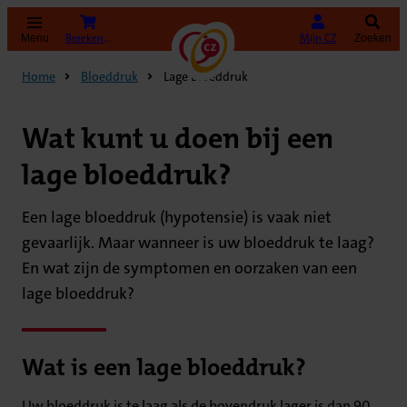
(Opent in nieuw tabblad)
Bereken uw premie
Mijn CZ
Menu
Zoeken
Home
Bloeddruk
Lage bloeddruk
Wat kunt u doen bij een
lage bloeddruk?
Een lage bloeddruk (hypotensie) is vaak niet
gevaarlijk. Maar wanneer is uw bloeddruk te laag?
En wat zijn de symptomen en oorzaken van een
lage bloeddruk?
Wat is een lage bloeddruk?
Uw bloeddruk is te laag als de bovendruk lager is dan 90,