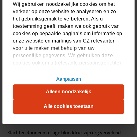
manier mijn steentje hieraan bij te dragen.
Wij gebruiken noodzakelijke cookies om het
verkeer op onze website te analyseren en zo
Vraag het huisarts Jojanneke
het gebruiksgemak te verbeteren. Als u
toestemming geeft, maken we ook gebruik van
cookies op bepaalde pagina’s om informatie op
onze website en mailings van CZ relevanter
Ik word vaak duizelig als ik snel opsta,
voor u te maken met behulp van uw
heb ik een te lage bloeddruk?
persoonlijke gegevens. We gebruiken deze
cookies ook om u (relevante persoonsgerichte)
advertenties te tonen op platformen van derden.
Wanneer is het belangrijk dat ik naar de
U kunt akkoord gaan met het plaatsen van alle
Aanpassen
huisarts ga?
cookies, alleen noodzakelijke cookies, of uw
Alleen noodzakelijk
cookie-instellingen zelf aanpassen. Meer
informatie over hoe wij cookies gebruiken, vindt
Alle cookies toestaan
Wat kunt u doen bij een lage
u in ons
cookiestatement
. Wilt u weten welke
cookies we plaatsen, kijk dan in ons
overzicht
.
bloeddruk?
Klachten door een te lage bloeddruk zijn erg vervelend.