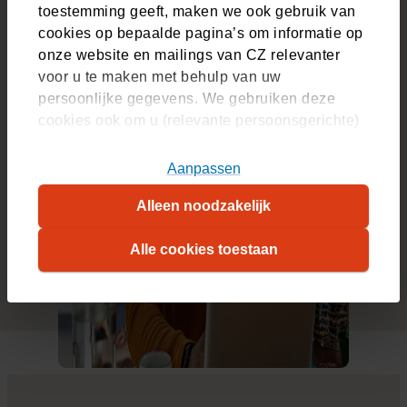
toestemming geeft, maken we ook gebruik van
cookies op bepaalde pagina’s om informatie op
onze website en mailings van CZ relevanter
voor u te maken met behulp van uw
persoonlijke gegevens. We gebruiken deze
cookies ook om u (relevante persoonsgerichte)
advertenties te tonen op platformen van derden.
U kunt akkoord gaan met het plaatsen van alle
Aanpassen
cookies, alleen noodzakelijke cookies, of uw
Alleen noodzakelijk
cookie-instellingen zelf aanpassen. Meer
informatie over hoe wij cookies gebruiken, vindt
Alle cookies toestaan
u in ons
cookiestatement
. Wilt u weten welke
cookies we plaatsen, kijk dan in ons
overzicht
.