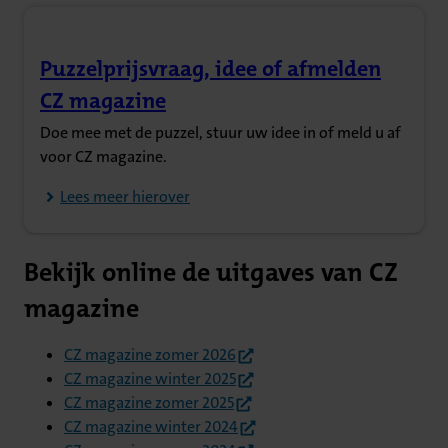
Puzzelprijsvraag, idee of afmelden
(Opent in nieuw tabblad)
CZ magazine
Doe mee met de puzzel, stuur uw idee in of meld u af
voor CZ magazine.
Lees meer hierover
Bekijk online de uitgaves van CZ
magazine
(opent in nieuw tabblad)
CZ magazine zomer 2026
(opent in nieuw tabblad)
CZ magazine winter 2025
(opent in nieuw tabblad)
CZ magazine zomer 2025
(opent in nieuw tabblad)
CZ magazine winter 2024