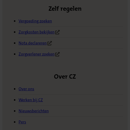
Zelf regelen
Vergoeding zoeken
Zorgkosten bekijken
(Opent in nieuw tabblad)
Nota declareren
(Opent in nieuw tabblad)
Zorgverlener zoeken
(Opent in nieuw tabblad)
Over CZ
Over ons
Werken bij CZ
Nieuwsberichten
Pers