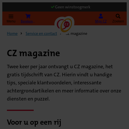
Geen winstoogmerk
(Opent in nieuw tabblad)
Bereken uw premie
Mijn CZ
Menu
Zoeken
Home
Service en contact
CZ magazine
CZ magazine
Twee keer per jaar ontvangt u CZ magazine, het
gratis tijdschrift van CZ. Hierin vindt u handige
tips, speciale klantvoordelen, interessante
achtergrondartikelen en meer informatie over onze
diensten en puzzel.
Voor u op een rij