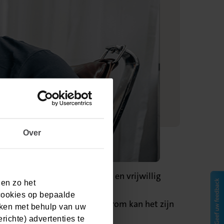
Over
de bedragen van het verplicht en vrijwillig
 en zo het
cookies op bepaalde
and van het eigen risico. Daarom kan het zijn
aken met behulp van uw
.
ichte) advertenties te