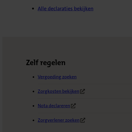
Alle declaraties bekijken
Zelf regelen
Vergoeding zoeken
Zorgkosten bekijken
(Opent in nieuw tabblad)
Nota declareren
(Opent in nieuw tabblad)
Zorgverlener zoeken
(Opent in nieuw tabblad)