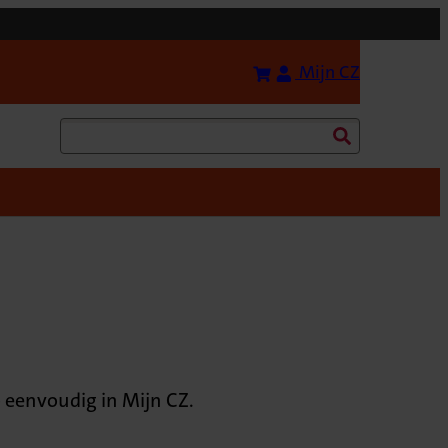
Bereken uw premie
(Opent in 
Mijn CZ
Zoeken
o eenvoudig in Mijn CZ.