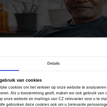
Details
gebruik van cookies
an € 385 gekozen voor een vrijwillig eigen risico? Dan zijn 
ijke cookies om het verkeer op onze website te analyseren
eren. Als u toestemming geeft, maken we ook gebruik van 
gen voor het eigen risico. Op Mijn CZ ziet u de actuele st
op onze website en mailings van CZ relevanter voor u te m
co moet betalen, nog voordat u de rekening ontvangen hebt
We gebruiken deze cookies ook om u (relevante persoonsger