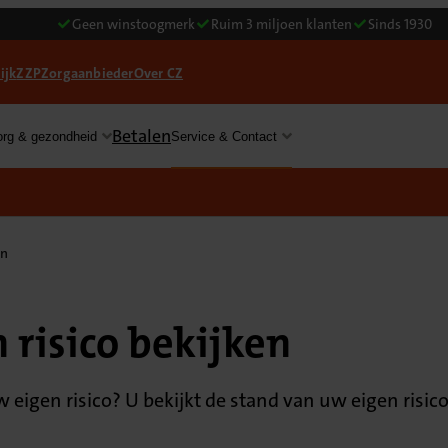
Geen winstoogmerk
Ruim 3 miljoen klanten
Sinds 1930
ijk
ZZP
Zorgaanbieder
Over CZ
Betalen
org & gezondheid
Service & Contact
en
 risico bekijken
 eigen risico? U bekijkt de stand van uw eigen risic