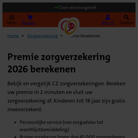
Geen winstoogmerk
(Opent in nieuw tabblad)
Bereken uw premie
Mijn CZ
Menu
Zoeken
Home
Zorgverzekering
Premie berekenen
Premie zorgverzekering
2026 berekenen
Bekijk en vergelijk CZ zorgverzekeringen. Bereken
uw premie in 2 minuten en sluit uw
zorgverzekering af. Kinderen tot 18 jaar zijn gratis
meeverzekerd.
Persoonlijke service (van zorgadvies tot
wachtlijstbemiddeling)
Ruime zorgkeuze (meer dan 45.000 zorgverleners