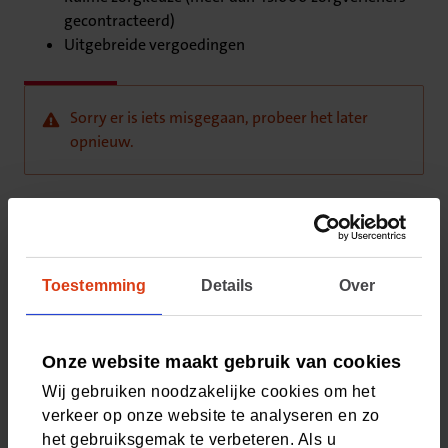
gecontracteerd)
Uitgebreide vergoedingen
Sorry er is iets misgegaan, probeer het later
opnieuw.
Vragen? Neem contact met ons op
Bel met onze klantenservice
Toestemming
Details
Over
Houd uw relatienummer bij de hand (staat in Mijn CZ
én de CZ app) en bel ons op 088 555 77 77. Van
maandag t/m vrijdag 8:00 - 17:30 uur.
Onze website maakt gebruik van cookies
Wij gebruiken noodzakelijke cookies om het
verkeer op onze website te analyseren en zo
het gebruiksgemak te verbeteren. Als u