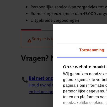
Persoonlijke service (van zorgadvies tot
Ruime zorgkeuze (meer dan 45.000 zorgv
Uitgebreide vergoedingen
Sorry er is iets misgegaan, probeer het l
Toestemming
Vragen? Neem contact me
Onze website maakt 
Wij gebruiken noodzakel
Bel met onze klantenservice
gebruiksgemak te verbet
Houd uw relatienummer bij de hand (staat
pagina’s om informatie 
en bel ons op 088 555 77 77. Van maandag t
persoonlijke gegevens. 
tonen op platformen van
noodzakelijke cookies, o