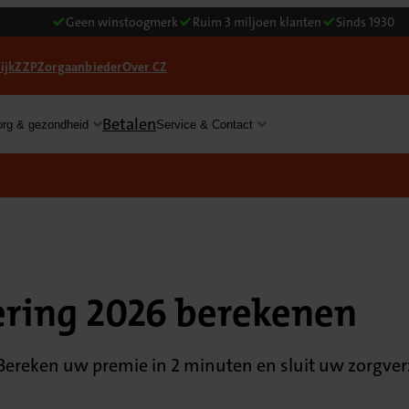
Geen winstoogmerk
Ruim 3 miljoen klanten
Sinds 1930
ijk
ZZP
Zorgaanbieder
Over CZ
Betalen
org & gezondheid
Service & Contact
ering 2026 berekenen
Bereken uw premie in 2 minuten en sluit uw zorgverzek