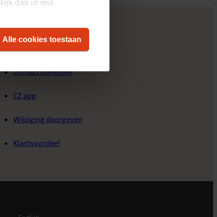
kijk dan in ons
Alle cookies toestaan
ervice & Contact
Contact opnemen
CZ app
Wijziging doorgeven
Klantvoordeel