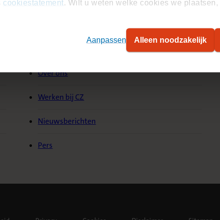
s
cookiestatement
. Wilt u weten welke cookies we plaatsen, 
Aanpassen
Alleen noodzakelijk
Over CZ
S
Over ons
Werken bij CZ
Nieuwsberichten
Pers