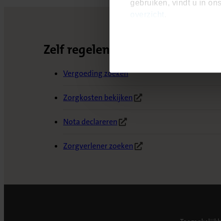
gebruiken, vindt u in on
overzicht
.
Zelf regelen
Vergoeding zoeken
Zorgkosten bekijken
(Opent in nieuw tabblad)
Nota declareren
(Opent in nieuw tabblad)
Zorgverlener zoeken
(Opent in nieuw tabblad)