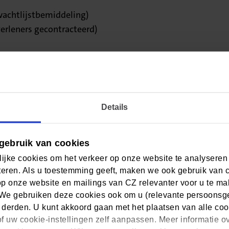
 wachtlijstbemiddeling)
erleners gecontracteerd)
ater opnieuw.
Details
t ons op
gebruik van cookies
ijke cookies om het verkeer op onze website te analyseren
eren. Als u toestemming geeft, maken we ook gebruik van 
 in Mijn CZ én de CZ app)
op onze website en mailings van CZ relevanter voor u te m
/m vrijdag 8:00 - 17:30 uur.
We gebruiken deze cookies ook om u (relevante persoonsger
 derden. U kunt akkoord gaan met het plaatsen van alle coo
f uw cookie-instellingen zelf aanpassen. Meer informatie o