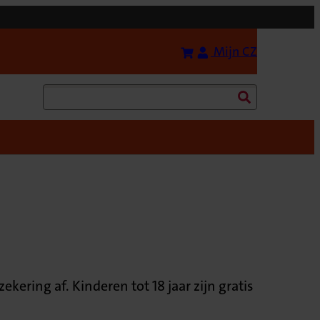
Bereken uw premie
(Opent in 
Mijn CZ
Zoeken
ering af. Kinderen tot 18 jaar zijn gratis