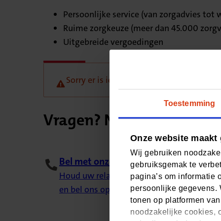
Persoonlijke service (van zorgadvies tot
Ruime zorgkeuze (meer dan 45.000 zorgv
Uitgebreide vergoedingen
Sorry er is iets misgegaan, probeer het l
Toestemming
Vragen? Neem contact me
Onze website maakt 
Wij gebruiken noodzakel
Bel met onze klantenservice
gebruiksgemak te verbet
Houd uw relatienummer bij de hand (staat
pagina’s om informatie 
en bel ons op 088 555 77 77. Van maandag t
persoonlijke gegevens. 
tonen op platformen van
noodzakelijke cookies, o