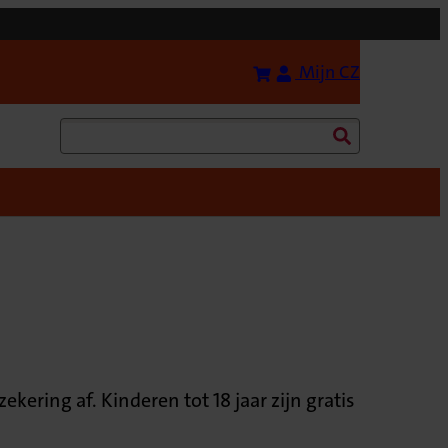
Bereken uw premie
(Opent in 
Mijn CZ
Zoeken
ering af. Kinderen tot 18 jaar zijn gratis