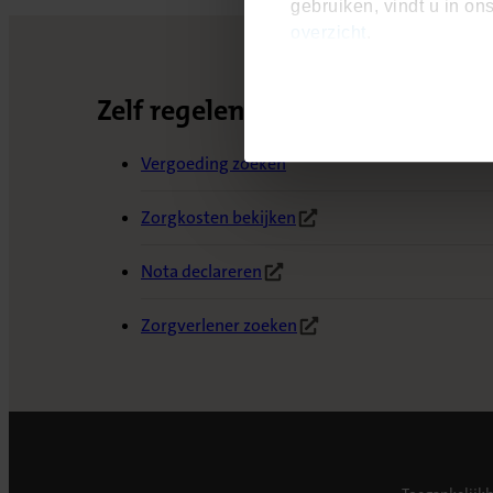
gebruiken, vindt u in on
overzicht
.
Zelf regelen
Vergoeding zoeken
Zorgkosten bekijken
(Opent in nieuw tabblad)
Nota declareren
(Opent in nieuw tabblad)
Zorgverlener zoeken
(Opent in nieuw tabblad)