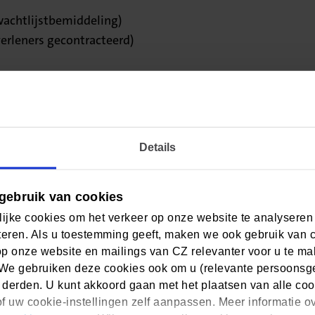
 wachtlijstbemiddeling)
erleners gecontracteerd)
ater opnieuw.
Details
t ons op
gebruik van cookies
ijke cookies om het verkeer op onze website te analyseren
eren. Als u toestemming geeft, maken we ook gebruik van 
 in Mijn CZ én de CZ app)
op onze website en mailings van CZ relevanter voor u te m
/m vrijdag 8:00 - 17:30 uur.
We gebruiken deze cookies ook om u (relevante persoonsger
 derden. U kunt akkoord gaan met het plaatsen van alle coo
f uw cookie-instellingen zelf aanpassen. Meer informatie o