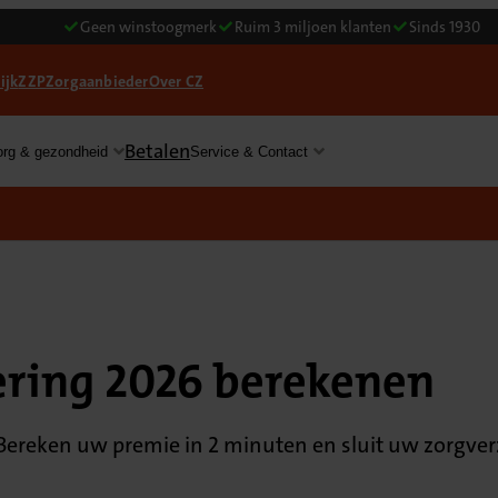
Geen winstoogmerk
Ruim 3 miljoen klanten
Sinds 1930
ijk
ZZP
Zorgaanbieder
Over CZ
Betalen
org & gezondheid
Service & Contact
ering 2026 berekenen
Bereken uw premie in 2 minuten en sluit uw zorgverzek