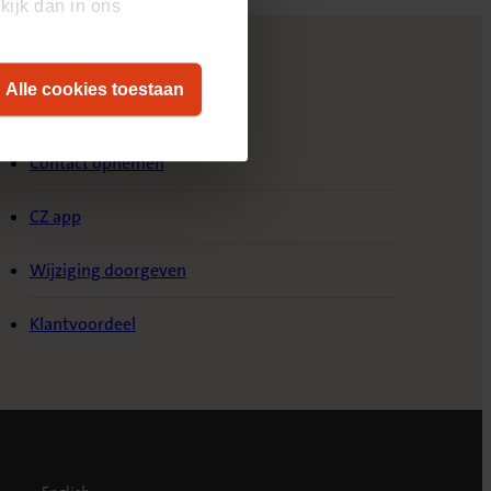
kijk dan in ons
Alle cookies toestaan
ervice & Contact
Contact opnemen
CZ app
Wijziging doorgeven
Klantvoordeel