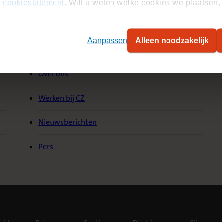
s
cookiestatement
. Wilt u weten welke cookies we plaatsen, 
Aanpassen
Alleen noodzakelijk
Over CZ
S
Over ons
Werken bij CZ
Nieuwsberichten
Pers