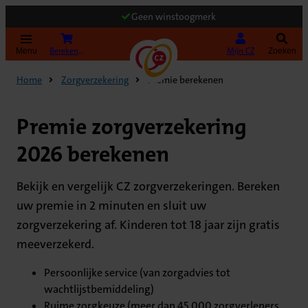
Geen winstoogmerk
(Opent in nieuw tabblad)
Bereken uw premie
Mijn CZ
Menu
Zoeken
Home
Zorgverzekering
Premie berekenen
Premie zorgverzekering
2026 berekenen
Bekijk en vergelijk CZ zorgverzekeringen. Bereken
uw premie in 2 minuten en sluit uw
zorgverzekering af. Kinderen tot 18 jaar zijn gratis
meeverzekerd.
Persoonlijke service (van zorgadvies tot
wachtlijstbemiddeling)
Ruime zorgkeuze (meer dan 45.000 zorgverleners