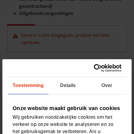
gecontracteerd)
Uitgebreide vergoedingen
Sorry er is iets misgegaan, probeer het later
opnieuw.
Vragen? Neem contact met ons op
Bel met onze klantenservice
Toestemming
Details
Over
Houd uw relatienummer bij de hand (staat in Mijn CZ
én de CZ app) en bel ons op 088 555 77 77. Van
maandag t/m vrijdag 8:00 - 17:30 uur.
Onze website maakt gebruik van cookies
Wij gebruiken noodzakelijke cookies om het
verkeer op onze website te analyseren en zo
het gebruiksgemak te verbeteren. Als u