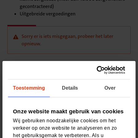
gecontracteerd)
Uitgebreide vergoedingen
Sorry er is iets misgegaan, probeer het later
opnieuw.
Vragen? Neem contact met ons op
Bel met onze klantenservice
Toestemming
Details
Over
Houd uw relatienummer bij de hand (staat in Mijn CZ
én de CZ app) en bel ons op 088 555 77 77. Van
maandag t/m vrijdag 8:00 - 17:30 uur.
Onze website maakt gebruik van cookies
Wij gebruiken noodzakelijke cookies om het
verkeer op onze website te analyseren en zo
het gebruiksgemak te verbeteren. Als u