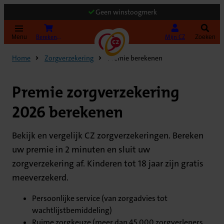
Geen winstoogmerk
(Opent in nieuw tabblad)
Bereken uw premie
Mijn CZ
Menu
Zoeken
Home
Zorgverzekering
Premie berekenen
Premie zorgverzekering
2026 berekenen
Bekijk en vergelijk CZ zorgverzekeringen. Bereken
uw premie in 2 minuten en sluit uw
zorgverzekering af. Kinderen tot 18 jaar zijn gratis
meeverzekerd.
Persoonlijke service (van zorgadvies tot
wachtlijstbemiddeling)
Ruime zorgkeuze (meer dan 45.000 zorgverleners