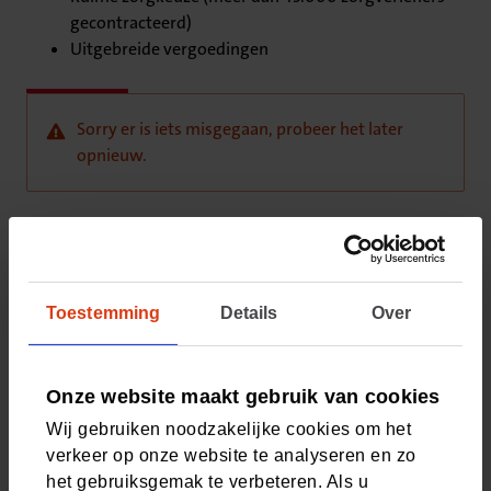
gecontracteerd)
Uitgebreide vergoedingen
Sorry er is iets misgegaan, probeer het later
opnieuw.
Vragen? Neem contact met ons op
Bel met onze klantenservice
Toestemming
Details
Over
Houd uw relatienummer bij de hand (staat in Mijn CZ
én de CZ app) en bel ons op 088 555 77 77. Van
maandag t/m vrijdag 8:00 - 17:30 uur.
Onze website maakt gebruik van cookies
Wij gebruiken noodzakelijke cookies om het
verkeer op onze website te analyseren en zo
het gebruiksgemak te verbeteren. Als u