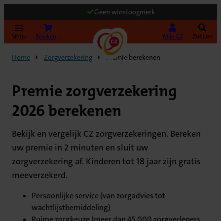
Geen winstoogmerk
(Opent in nieuw tabblad)
Bereken uw premie
Mijn CZ
Menu
Zoeken
Home
Zorgverzekering
Premie berekenen
Premie zorgverzekering
2026 berekenen
Bekijk en vergelijk CZ zorgverzekeringen. Bereken
uw premie in 2 minuten en sluit uw
zorgverzekering af. Kinderen tot 18 jaar zijn gratis
meeverzekerd.
Persoonlijke service (van zorgadvies tot
wachtlijstbemiddeling)
Ruime zorgkeuze (meer dan 45.000 zorgverleners