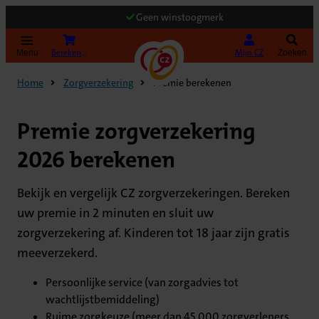
Geen winstoogmerk
(Opent in nieuw tabblad)
Bereken uw premie
Mijn CZ
Menu
Zoeken
Home
Zorgverzekering
Premie berekenen
Premie zorgverzekering
2026 berekenen
Bekijk en vergelijk CZ zorgverzekeringen. Bereken
uw premie in 2 minuten en sluit uw
zorgverzekering af. Kinderen tot 18 jaar zijn gratis
meeverzekerd.
Persoonlijke service (van zorgadvies tot
wachtlijstbemiddeling)
Ruime zorgkeuze (meer dan 45.000 zorgverleners