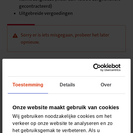
gecontracteerd)
Uitgebreide vergoedingen
Sorry er is iets misgegaan, probeer het later
opnieuw.
Vragen? Neem contact met ons op
Bel met onze klantenservice
Toestemming
Details
Over
Houd uw relatienummer bij de hand (staat in Mijn CZ
én de CZ app) en bel ons op 088 555 77 77. Van
maandag t/m vrijdag 8:00 - 17:30 uur.
Onze website maakt gebruik van cookies
Wij gebruiken noodzakelijke cookies om het
verkeer op onze website te analyseren en zo
het gebruiksgemak te verbeteren. Als u