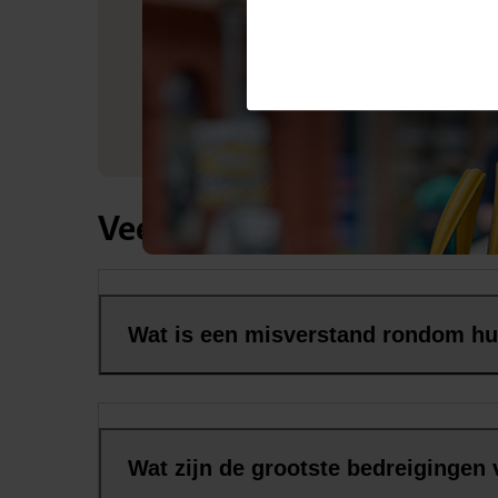
Veelgestelde vragen over
Wat is een misverstand rondom hu
Wat zijn de grootste bedreigingen 