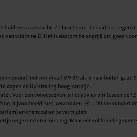
e huid extra aandacht. Zo beschermt de huid ons tegen inf
van vitamine D. Het is daarom belangrijk om goed voor 
zonnebrand met minimaal SPF 30 als u naar buiten gaat. Sc
kte dagen de UV-straling hoog kan zijn.
ter. Voor een volwassenen is het advies om tussen de 1,5 e
rème. Bijvoorbeeld met
ceramiden
. Dit vermindert de
parfum) en chemicaliën te vermijden.
eertje ongezond eten niet erg. Maar eet voldoende groenten