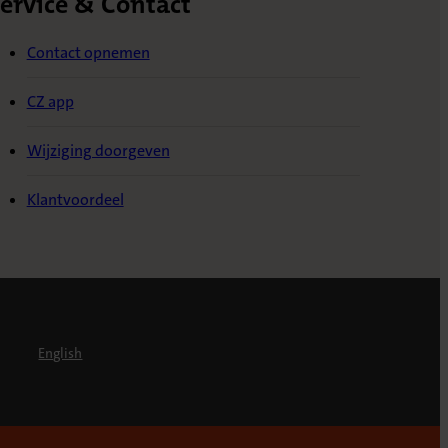
ervice & Contact
Contact opnemen
CZ app
Wijziging doorgeven
Klantvoordeel
English