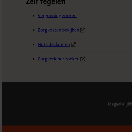
Zelf regelen
Vergoeding zoeken
Zorgkosten bekijken
(Opent in nieuw tabblad)
Nota declareren
(Opent in nieuw tabblad)
Zorgverlener zoeken
(Opent in nieuw tabblad)
Toegankelijk