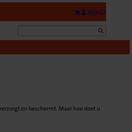
Bereken uw premie
(Opent in 
Mijn CZ
Zoeken
 verzorgt én beschermt. Maar hoe doet u