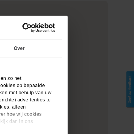
 mogelijk verder helpen.
Over
 en zo het
cookies op bepaalde
aken met behulp van uw
ichte) advertenties te
kies, alleen
ver hoe wij cookies
kijk dan in ons