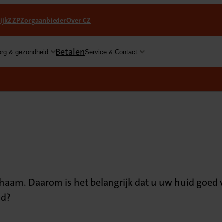
ijk
ZZP
Zorgaanbieder
Over CZ
Betalen
org & gezondheid
Service & Contact
chaam. Daarom is het belangrijk dat u uw huid goed
id?