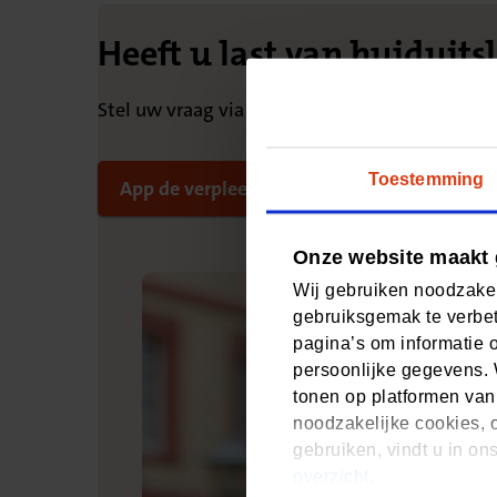
Heeft u last van huiduits
Stel uw vraag via de app. Stuur altijd een fo
Toestemming
App de verpleegkundige
Onze website maakt 
Wij gebruiken noodzakel
gebruiksgemak te verbet
pagina’s om informatie 
persoonlijke gegevens. 
tonen op platformen van
noodzakelijke cookies, o
gebruiken, vindt u in on
overzicht
.