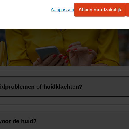
Aanpassen
Alleen noodzakelijk
 uw huid
idproblemen of huidklachten?
voor de huid?