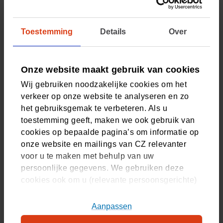
Wat is het verschil tussen een
Toestemming
Details
Over
betalingsregeling en het gespreid
betalen van mijn eigen risico?
Onze website maakt gebruik van cookies
Wij gebruiken noodzakelijke cookies om het
Ik wil een betalingsregeling aanvragen
verkeer op onze website te analyseren en zo
voor mijn eigen risico, maar ik krijg een
het gebruiksgemak te verbeteren. Als u
foutmelding. Hoe komt dit?
toestemming geeft, maken we ook gebruik van
cookies op bepaalde pagina’s om informatie op
onze website en mailings van CZ relevanter
voor u te maken met behulp van uw
Moet ik elk jaar opnieuw doorgeven dat
persoonlijke gegevens. We gebruiken deze
ik het eigen risico gespreid wil
cookies ook om u (relevante persoonsgerichte)
betalen?
advertenties te tonen op platformen van derden.
U kunt akkoord gaan met het plaatsen van alle
Aanpassen
cookies, alleen noodzakelijke cookies, of uw