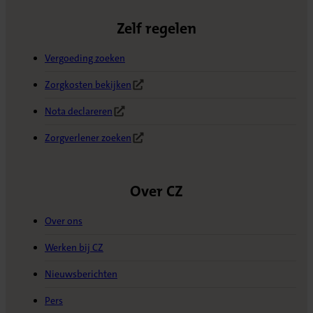
Zelf regelen
Vergoeding zoeken
Zorgkosten bekijken
(Opent in nieuw tabblad)
Nota declareren
(Opent in nieuw tabblad)
Zorgverlener zoeken
(Opent in nieuw tabblad)
Over CZ
Over ons
Werken bij CZ
Nieuwsberichten
Pers