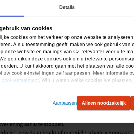
Details
op tijd krijgt, dan zijn we niet verantwoordelijk voor de m
gebruik van cookies
ken.
ijke cookies om het verkeer op onze website te analyseren
eren. Als u toestemming geeft, maken we ook gebruik van 
t voor elkaar
op onze website en mailings van CZ relevanter voor u te m
We gebruiken deze cookies ook om u (relevante persoonsger
 derden. U kunt akkoord gaan met het plaatsen van alle coo
ge manier. Onze huisregel is daarom dat we respectvol met
f uw cookie-instellingen zelf aanpassen. Meer informatie o
 prettige manier van communiceren. Lukt dit niet? Dan ki
s
cookiestatement
. Wilt u weten welke cookies we plaatsen, 
een later moment opnieuw te proberen.
Aanpassen
Alleen noodzakelijk
gebouwen voor een bepaalde periode.
stverlening aan u te stoppen.
 bedreigt, geweld gebruikt of materiële schade veroorzaakt.