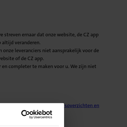
we streven ernaar dat onze website, de CZ app
 altijd veranderen.
en onze leveranciers niet aansprakelijk voor de
ebsite of de CZ app.
 en completer te maken voor u. We zijn niet
polisvoorwaarden, vergoedingsoverzichten en