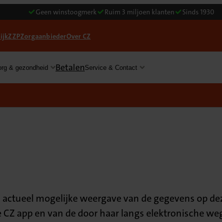
Geen winstoogmerk
Ruim 3 miljoen klanten
Sinds 1930
ijk
ZZP
Zorgaanbieder
Over CZ
Betalen
org & gezondheid
Service & Contact
 actueel mogelijke weergave van de gegevens op deze 
de CZ app en van de door haar langs elektronische w