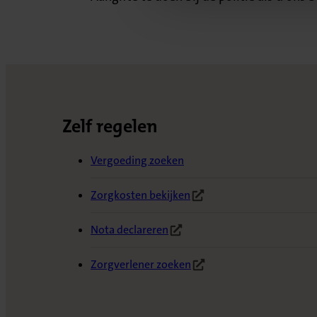
Zelf regelen
Vergoeding zoeken
Zorgkosten bekijken
(Opent in nieuw tabblad)
Nota declareren
(Opent in nieuw tabblad)
Zorgverlener zoeken
(Opent in nieuw tabblad)