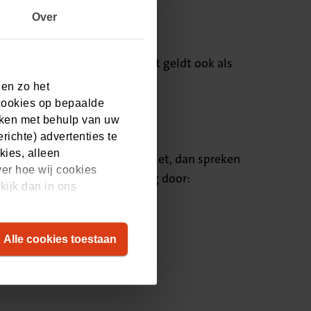
Over
ogelijke gevolgen daarvan. Dat geldt ook als
 en zo het
cookies op bepaalde
aken met behulp van uw
ichte) advertenties te
kies, alleen
 elkaar omgaan. Doet u dit niet, dan spreken
ver hoe wij cookies
ezen we een andere oplossing door:
kijk dan in ons
Alle cookies toestaan