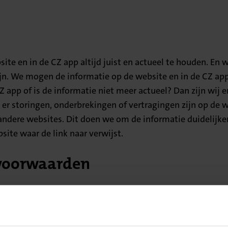
te en in de CZ app altijd juist en actueel te houden. En 
ijn. We mogen de informatie op de website en in de CZ app
CZ app of is de informatie niet meer actueel? Dan zijn wij 
 er storingen, onderbrekingen of vertragingen zijn op de w
ndere websites. Dit doen we om de informatie duidelijker
ite waar de link naar verwijst.
 voorwaarden
n nauwkeurig op onze website en in de CZ app. Maar de
jk vergoeden en voor welk bedrag.
 van voorgaande jaren? U vindt ze in
Mijn CZ
.