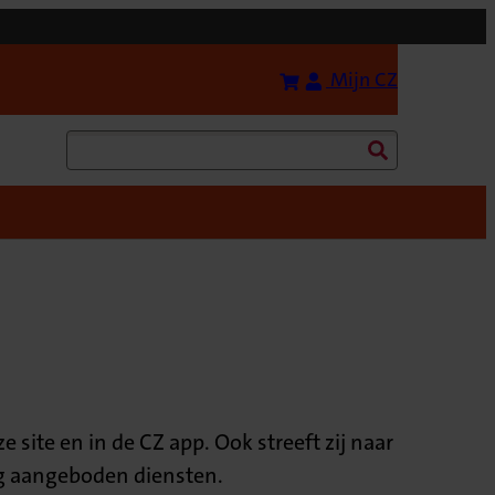
Bereken uw premie
(Opent in 
Mijn CZ
Zoeken
site en in de CZ app. Ook streeft zij naar
eg aangeboden diensten.