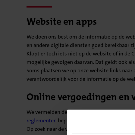
Website en apps
We doen ons best om de informatie op de websi
en andere digitale diensten goed bereikbaar z
Klopt er toch iets niet op de website of in de 
mogelijke gevolgen daarvan. Dat geldt ook als
Soms plaatsen we op onze website links naar a
verantwoordelijk voor de informatie op de webs
Online vergoedingen en
We vermelden de vergoedingen en voorwaarde
reglementen
bepalen of we uw zorg uiteindeli
Op zoek naar de vergoedingen en voorwaarden