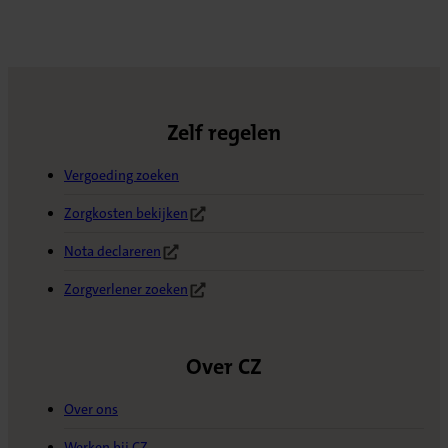
Zelf regelen
Vergoeding zoeken
Zorgkosten bekijken
(Opent in nieuw tabblad)
Nota declareren
(Opent in nieuw tabblad)
Zorgverlener zoeken
(Opent in nieuw tabblad)
Over CZ
Over ons
Werken bij CZ