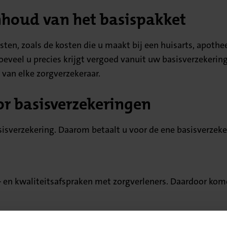
nhoud van het basispakket
ten, zoals de kosten die u maakt bij een huisarts, apothe
hoeveel u precies krijgt vergoed vanuit uw basisverzekerin
 van elke zorgverzekeraar.
or basisverzekeringen
sisverzekering. Daarom betaalt u voor de ene basisverzek
– en kwaliteitsafspraken met zorgverleners. Daardoor kom
ers waar de verzekeraar een contract mee heeft. Bij een res