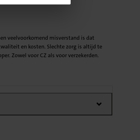
. Een veelvoorkomend misverstand is dat
liteit en kosten. Slechte zorg is altijd te
koper. Zowel voor CZ als voor verzekerden.