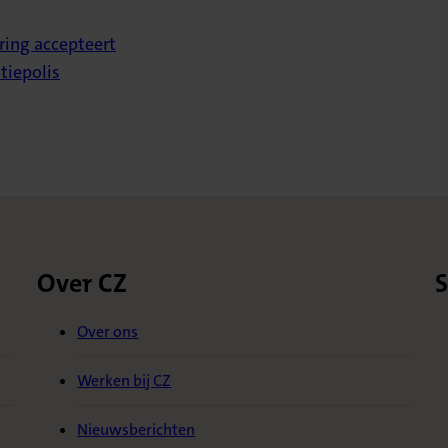
ring accepteert
tiepolis
Over CZ
S
Over ons
Werken bij CZ
Nieuwsberichten