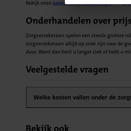
Bekijk onze
aanvullende verzekeringen
en
tan
Onderhandelen over prijs
Zorgverzekeraars spelen een steeds grotere ro
zorgverzekeraars altijd op zoek zijn naar de go
duur. Want dan bent u langer ziek of hebt u mi
Veelgestelde vragen
Welke kosten vallen onder de zorg
Bekijk ook