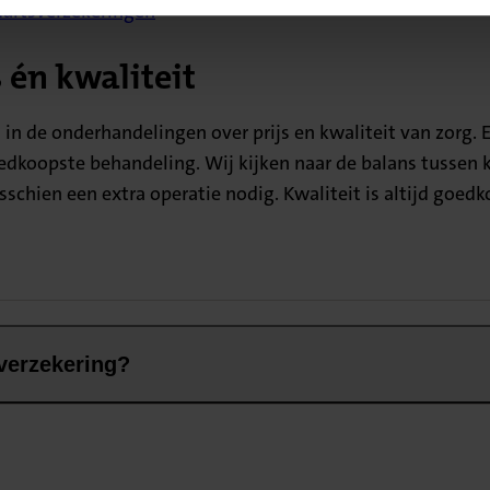
dartsverzekeringen
 én kwaliteit
l in de onderhandelingen over prijs en kwaliteit van zorg
edkoopste behandeling. Wij kijken naar de balans tussen kwa
sschien een extra operatie nodig. Kwaliteit is altijd goed
verzekering?