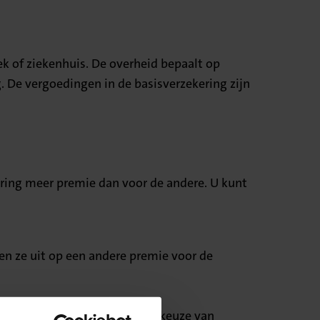
ek of ziekenhuis. De overheid bepaalt op
g. De vergoedingen in de basisverzekering zijn
ering meer premie dan voor de andere. U kunt
en ze uit op een andere premie voor de
titutiepolis bent u vrij in de keuze van