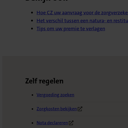
Hoe CZ uw aanvraag voor de zorgverzeke
Het verschil tussen een natura- en restitu
Tips om uw premie te verlagen
Zelf regelen
Vergoeding zoeken
Zorgkosten bekijken
(Opent in nieuw tabblad)
Nota declareren
(Opent in nieuw tabblad)