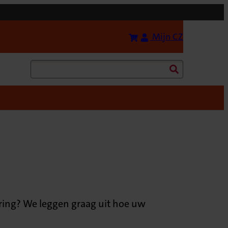
Bereken uw premie
(Opent in 
Mijn CZ
Zoeken
ering? We leggen graag uit hoe uw