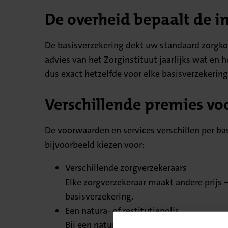
De overheid bepaalt de i
De basisverzekering dekt uw standaard zorgkos
advies van het Zorginstituut jaarlijks wat en 
dus exact hetzelfde voor elke basisverzekering
Verschillende premies vo
De voorwaarden en services verschillen per ba
bijvoorbeeld kiezen voor:
Verschillende zorgverzekeraars
Elke zorgverzekeraar maakt andere prijs 
basisverzekering.
Een natura- of restitutiepolis
Bij een naturapolis gaat u naar zorgverlen