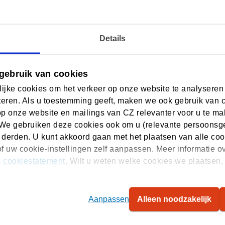
tconforme tarief vergoed. Een naturapolis is goedkoper.
 Maar u kunt ook een vrijwillig eigen risico erbij nemen. H
Details
rplichte eigen risico gespreid te betalen in 10 maandelijk
gebruik van cookies
r als u in 1 keer betaalt, krijgt u korting op uw premie.
ijke cookies om het verkeer op onze website te analyseren
eren. Als u toestemming geeft, maken we ook gebruik van 
ekeringen
op onze website en mailings van CZ relevanter voor u te m
We gebruiken deze cookies ook om u (relevante persoonsger
r zorg die niet in het basispakk
 derden. U kunt akkoord gaan met het plaatsen van alle coo
f uw cookie-instellingen zelf aanpassen. Meer informatie o
die niet in het basispakket zitten, bijvoorbeeld fysiothera
s
cookiestatement
. Wilt u weten welke cookies we plaatsen, 
 De vergoedingen en premies van aanvullende verzekering v
 een aanvullende verzekering wil afsluiten. Voor een uitge
Aanpassen
Alleen noodzakelijk