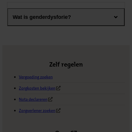
Wat is genderdysforie?
Zelf regelen
Vergoeding zoeken
Zorgkosten bekijken
(Opent in nieuw tabblad)
Nota declareren
(Opent in nieuw tabblad)
Zorgverlener zoeken
(Opent in nieuw tabblad)