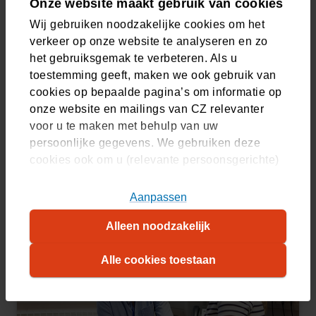
Onze website maakt gebruik van cookies
Wij gebruiken noodzakelijke cookies om het
verkeer op onze website te analyseren en zo
het gebruiksgemak te verbeteren. Als u
Van vrouw naar man
(Opent in nieuw tabblad)
toestemming geeft, maken we ook gebruik van
Van het invriezen van geslachtscellen tot een
cookies op bepaalde pagina’s om informatie op
geslachtsverandering. Bekijk de vergoedingen die
onze website en mailings van CZ relevanter
passen bij uw proces.
voor u te maken met behulp van uw
persoonlijke gegevens. We gebruiken deze
Bekijk vergoedingen
cookies ook om u (relevante persoonsgerichte)
advertenties te tonen op platformen van derden.
U kunt akkoord gaan met het plaatsen van alle
Aanpassen
cookies, alleen noodzakelijke cookies, of uw
Alleen noodzakelijk
cookie-instellingen zelf aanpassen. Meer
informatie over hoe wij cookies gebruiken, vindt
Alle cookies toestaan
u in ons
cookiestatement
. Wilt u weten welke
cookies we plaatsen, kijk dan in ons
overzicht
.