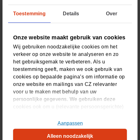
geslachtsveranderende operatie? Dan moet het
Toestemming
Details
Over
genderteam schriftelijke afspraken hebben gemaakt met
uw ziekenhuis. Het gendercentrum blijft de regie voeren
en stelt de indicatie voor de behandeling.
Onze website maakt gebruik van cookies
Veelgestelde vragen
Wij gebruiken noodzakelijke cookies om het
verkeer op onze website te analyseren en zo
het gebruiksgemak te verbeteren. Als u
toestemming geeft, maken we ook gebruik van
Wat houdt een transitie precies in?
cookies op bepaalde pagina’s om informatie op
onze website en mailings van CZ relevanter
voor u te maken met behulp van uw
Mijn kind is transgender. Hoe kan ik
persoonlijke gegevens. We gebruiken deze
cookies ook om u (relevante persoonsgerichte)
helpen?
advertenties te tonen op platformen van derden.
U kunt akkoord gaan met het plaatsen van alle
Aanpassen
cookies, alleen noodzakelijke cookies, of uw
Wat is genderdysforie?
Alleen noodzakelijk
cookie-instellingen zelf aanpassen. Meer