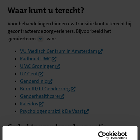
Waar kunt u terecht?
Voor behandelingen binnen uw transitie kunt u terecht bij
gecontracteerde zorgverleners. Bijvoorbeeld het
genderteam
van:
(opent in nieuw tab
VU Medisch Centrum in Amsterdam
(opent in nieuw tabblad)
Radboud UMC
(opent in nieuw tabblad)
UMC Groningen
(opent in nieuw tabblad)
UZ Gent
(opent in nieuw tabblad)
Genderclinic
(opent in nieuw tabblad)
Buro JIJ/JIJ Genderzorg
(opent in nieuw tabblad)
Genderhealthcare
(opent in nieuw tabblad)
Kaleidos
(opent in nieuw tabblad)
Psychologenpraktijk De Vaart
Geslachtsveranderende operatie
Wilt u naar een niet-gecontracteerd ziekenhuis voor een