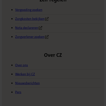
Vergoeding zoeken
Zorgkosten bekijken
(Opent in nieuw tabblad)
Nota declareren
(Opent in nieuw tabblad)
Zorgverlener zoeken
(Opent in nieuw tabblad)
Over CZ
Over ons
Werken bij CZ
Nieuwsberichten
Pers