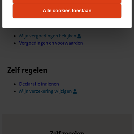
informatie over hoe wij cookies gebruiken, vindt
Alle cookies toestaan
u in ons
cookiestatement
. Wilt u weten welke
cookies we plaatsen, kijk dan in ons
overzicht
.
Direct naar
Mijn vergoedingen bekijken
Vergoedingen en voorwaarden
Zelf regelen
Declaratie indienen
Mijn verzekering wijzigen
Zelf regelen