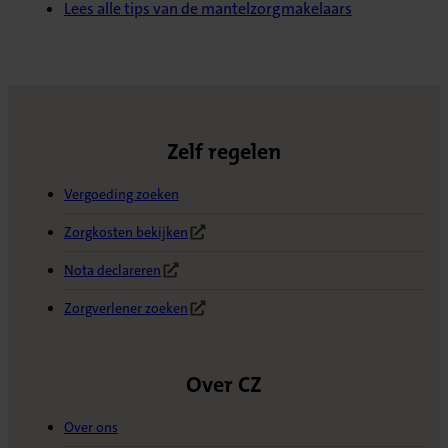
Lees alle tips van de mantelzorgmakelaars
Zelf regelen
Vergoeding zoeken
Zorgkosten bekijken
(Opent in nieuw tabblad)
Nota declareren
(Opent in nieuw tabblad)
Zorgverlener zoeken
(Opent in nieuw tabblad)
Over CZ
Over ons