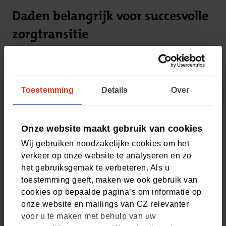
Daden belangrijk voor succesvolle
zorgtransitie
Inmiddels zijn er tal van voorbeelden die de omslag in de
zorg illustreren en bijdragen aan de toegankelijkheid van
de zorg. Een aantal springen er voor De Groot uit, zoals de
Toestemming
Details
Over
digitale transformatie van het Elizabeth-TweeSteden
Ziekenhuis in Tilburg en de regionale
digitaliseringsaanpak in Zuid-Limburg. “Die laten zien dat
de rol die digitalisering kan spelen om noodzakelijke
Onze website maakt gebruik van cookies
fysieke zorg toegankelijk te houden, groot is. Want
Wij gebruiken noodzakelijke cookies om het
verregaande digitale samenwerking, de inzet van
verkeer op onze website te analyseren en zo
thuismonitoring en het inrichten van digitale zorgpaden,
het gebruiksgemak te verbeteren. Als u
maken het mogelijk voor patiënten om meer zorg thuis te
toestemming geeft, maken we ook gebruik van
ontvangen en chronische ziekten beter onder controle te
cookies op bepaalde pagina’s om informatie op
houden. De patiënten krijgen meer regie en zij worden zo
onze website en mailings van CZ relevanter
sneller en op een passende manier geholpen.”
voor u te maken met behulp van uw
Verder is De Groot onder de indruk van de initiatieven om