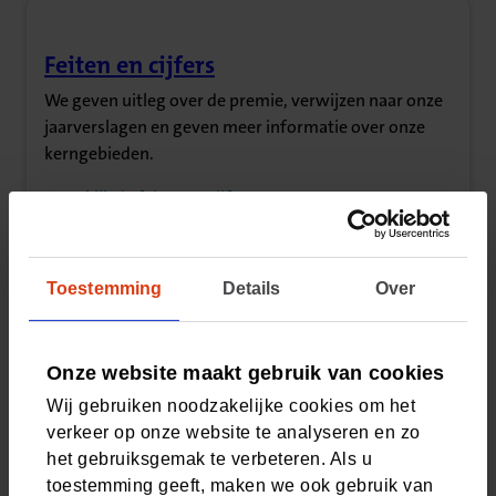
Feiten en cijfers
(Opent in nieuw tabblad)
We geven uitleg over de premie, verwijzen naar onze
jaarverslagen en geven meer informatie over onze
kerngebieden.
Bekijk de feiten en cijfers
Jaarverslag
Toestemming
Details
Over
Wat zijn de ontwikkelingen in zorg? Wat doet CZ om de
zorg te verbeteren? Wat is onze rol in de coronapandemie?
Onze website maakt gebruik van cookies
En hoe tevreden zijn onze verzekerden en medewerkers?
Bekijk de resultaten en cijfers in ons Jaarverslag
Wij gebruiken noodzakelijke cookies om het
verkeer op onze website te analyseren en zo
het gebruiksgemak te verbeteren. Als u
toestemming geeft, maken we ook gebruik van