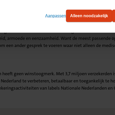
m je tot een betere oplossing.” CZ zet zich in om de zorg hi
jkheden krijgen patiënten meer eigen regie.
Aanpassen
Alleen noodzakelijk
om kwaliteit van leven”, benadrukt De Groot. “De individ
kkig ook steeds breder het besef dat gezondheidskansen
d, armoede en eenzaamheid. Want de meest passende oplos
m een ander gesprek te voeren waar niet alleen de medisc
 heeft geen winstoogmerk. Met 3,7 miljoen verzekerden i
 Nederland te verbeteren, betaalbaar en toegankelijk te h
ekeringsactiviteiten van labels Nationale Nederlanden en