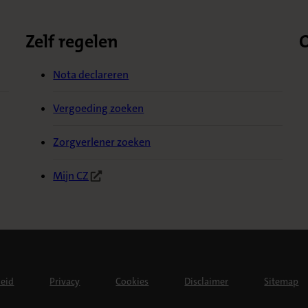
Zelf regelen
O
Nota declareren
Vergoeding zoeken
Zorgverlener zoeken
Mijn CZ
(Opent in nieuw tabblad)
heid
Privacy
Cookies
Disclaimer
Sitemap