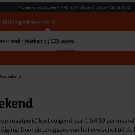
Geen winstoogmerk
Ruim 3 miljoen klanten
Sinds 1930
ijk
ZZP
Zorgaanbieder
Over CZ
Werken bij CZ
Nieuws
aatschappij
2022 bekend
bekend
op-maatpolis) kost volgend jaar € 134,50 per maand
tijging. Door de teruggave van het overschot uit de l