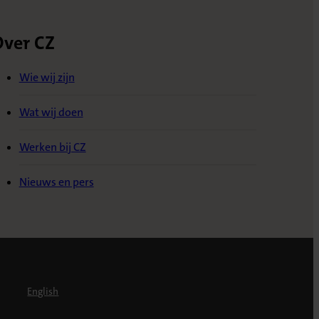
ver CZ
Wie wij zijn
Wat wij doen
Werken bij CZ
Nieuws en pers
English