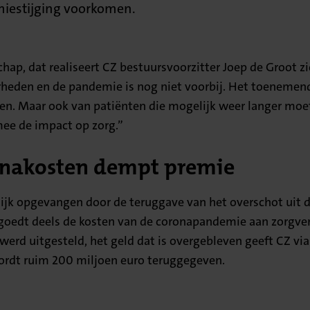
miestijging voorkomen.
schap, dat realiseert CZ bestuursvoorzitter Joep de Groot
ekerheden en de pandemie is nog niet voorbij. Het toenem
 hen. Maar ook van patiënten die mogelijk weer langer mo
mee de impact op zorg.”
onakosten dempt premie
ijk opgevangen door de teruggave van het overschot uit de
oedt deels de kosten van de coronapandemie aan zorgverze
rg werd uitgesteld, het geld dat is overgebleven geeft CZ v
wordt ruim 200 miljoen euro teruggegeven.