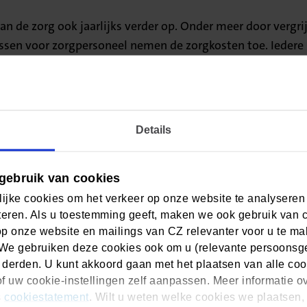
n de zorg ook jaarlijks verder op. Onder meer door vergri
sen voor zorgpersoneel nemen de zorgkosten toe. Iedere s
taald.
oge kwaliteit en breed toegankelijke zorg voor iedereen.
druk op zorgpersoneel en toenemende zorgkosten die de pr
Details
 voor de samenleving levert dit knelpunten op, want geld
aat. Terwijl deze domeinen juist ook heel belangrijk zijn
gebruik van cookies
rg betaalbaar en toegankelijk te houden.” aldus De Groot
ijke cookies om het verkeer op onze website te analyseren
zorg
eren. Als u toestemming geeft, maken we ook gebruik van 
op onze website en mailings van CZ relevanter voor u te m
We gebruiken deze cookies ook om u (relevante persoonsger
eeds meer druk op het zorgpersoneel. Het wordt steeds duid
 derden. U kunt akkoord gaan met het plaatsen van alle coo
en. Om de zorg goed, betaalbaar en toegankelijk te houde
f uw cookie-instellingen zelf aanpassen. Meer informatie o
meeste bijdraagt aan het welbevinden en levenskwaliteit v
s
cookiestatement
. Wilt u weten welke cookies we plaatsen, 