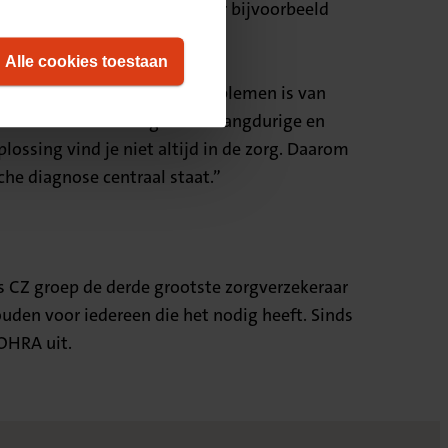
erop aan te laten sluiten. Door bijvoorbeeld
Alle cookies toestaan
uele aanpak van medische problemen is van
 veel meer samenhangen met langdurige en
sing vind je niet altijd in de zorg. Daarom
he diagnose centraal staat.”
s CZ groep de derde grootste zorgverzekeraar
ouden voor iedereen die het nodig heeft. Sinds
 OHRA uit.