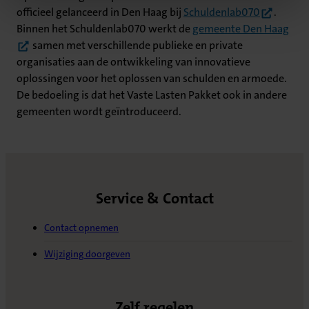
(opent in 
officieel gelanceerd in Den Haag bij
Schuldenlab070
.
(ope
Binnen het Schuldenlab070 werkt de
gemeente Den Haag
samen met verschillende publieke en private
organisaties aan de ontwikkeling van innovatieve
oplossingen voor het oplossen van schulden en armoede.
De bedoeling is dat het Vaste Lasten Pakket ook in andere
gemeenten wordt geïntroduceerd.
Service & Contact
Contact opnemen
Wijziging doorgeven
Zelf regelen