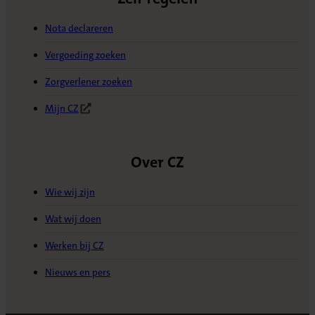
Nota declareren
Vergoeding zoeken
Zorgverlener zoeken
Mijn CZ
(Opent in nieuw tabblad)
Over CZ
Wie wij zijn
Wat wij doen
Werken bij CZ
Nieuws en pers