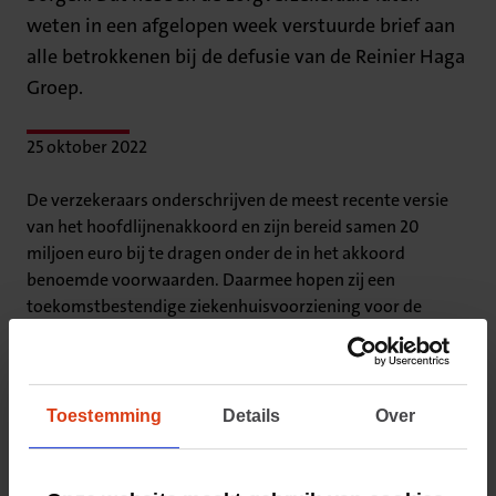
weten in een afgelopen week verstuurde brief aan
alle betrokkenen bij de defusie van de Reinier Haga
Groep.
25 oktober 2022
De verzekeraars onderschrijven de meest recente versie
van het hoofdlijnenakkoord en zijn bereid samen 20
miljoen euro bij te dragen onder de in het akkoord
benoemde voorwaarden. Daarmee hopen zij een
toekomstbestendige ziekenhuisvoorziening voor de
inwoners van Zoetermeer te waarborgen.
‘Wij maken ons zorgen over de voortgang. Gezien het
grote maatschappelijke belang van de ziekenhuiszorg is
Toestemming
Details
Over
besluitvorming op korte termijn essentieel. Doordat het
proces langer tijd nodig heeft dan verwacht dreigt er een
situatie te ontstaan dat de positie van het Lange Land