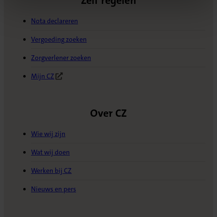
Zelf regelen
Nota declareren
Vergoeding zoeken
Zorgverlener zoeken
Mijn CZ
(Opent in nieuw tabblad)
Over CZ
Wie wij zijn
Wat wij doen
Werken bij CZ
Nieuws en pers